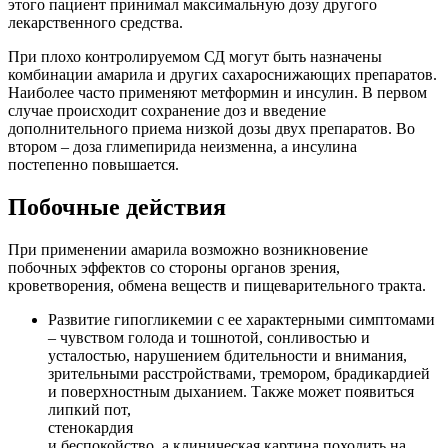
этого пациент принимал максимальную дозу другого
лекарственного средства.
При плохо контролируемом СД могут быть назначены
комбинации амарила и других сахароснижающих препаратов.
Наиболее часто применяют метформин и инсулин. В первом
случае происходит сохранение доз и введение
дополнительного приема низкой дозы двух препаратов. Во
втором – доза глимепирида неизменна, а инсулина
постепенно повышается.
Побочные действия
При применении амарила возможно возникновение
побочных эффектов со стороны органов зрения,
кроветворения, обмена веществ и пищеварительного тракта.
Развитие гипогликемии с ее характерными симптомами
– чувством голода и тошнотой, сонливостью и
усталостью, нарушением бдительности и внимания,
зрительными расстройствами, тремором, брадикардией
и поверхностным дыханием. Также может появиться
липкий пот,
стенокардия
и беспокойство, а клиническая картина походить на