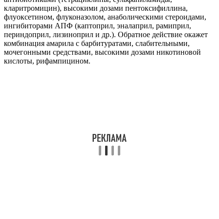
кларитромицин), высокими дозами пентоксифиллина,
флуоксетином, флуконазолом, анаболическими стероидами,
ингибиторами АПФ (каптоприл, эналаприл, рамиприл,
периндоприл, лизиноприл и др.). Обратное действие окажет
комбинация амарила с барбитуратами, слабительными,
мочегонными средствами, высокими дозами никотиновой
кислоты, рифампицином.