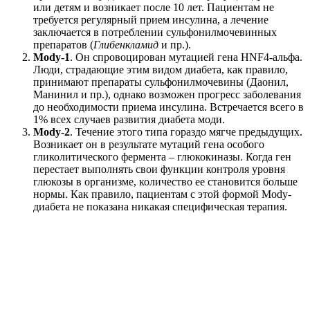
или детям и возникает после 10 лет. Пациентам не
требуется регулярный прием инсулина, а лечение
заключается в потреблении сульфонилмочевинных
препаратов (
Глибенкламид
и пр.).
Mody-1
. Он спровоцирован мутацией гена HNF4-альфа.
Люди, страдающие этим видом диабета, как правило,
принимают препараты сульфонилмочевины (Даонил,
Манинил и пр.), однако возможен прогресс заболевания
до необходимости приема инсулина. Встречается всего в
1% всех случаев развития диабета моди.
Mody-2
. Течение этого типа гораздо мягче предыдущих.
Возникает он в результате мутаций гена особого
гликолитического фермента – глюкокиназы. Когда ген
перестает выполнять свои функции контроля уровня
глюкозы в организме, количество ее становится больше
нормы. Как правило, пациентам с этой формой Mody-
диабета не показана никакая специфическая терапия.