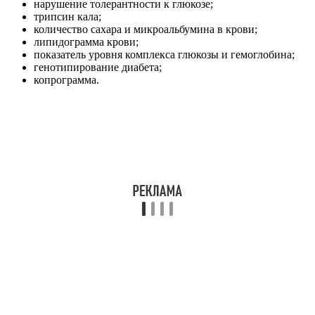
нарушение толерантности к глюкозе;
трипсин кала;
количество сахара и микроальбумина в крови;
липидограмма крови;
показатель уровня комплекса глюкозы и гемоглобина;
генотипирование диабета;
копрограмма.