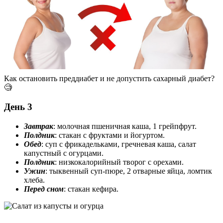
Как остановить преддиабет и не допустить сахарный диабет?
🧐
День 3
Завтрак
: молочная пшеничная каша, 1 грейпфрут.
Полдник
: стакан с фруктами и йогуртом.
Обед
: суп с фрикадельками, гречневая каша, салат
капустный с огурцами.
Полдник
: низкокалорийный творог с орехами.
Ужин
: тыквенный суп-пюре, 2 отварные яйца, ломтик
хлеба.
Перед сном
: стакан кефира.