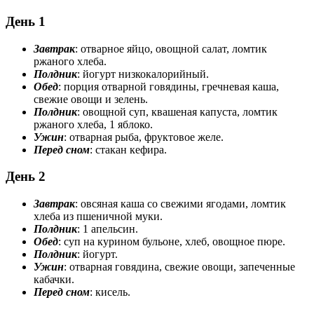
День 1
Завтрак
: отварное яйцо, овощной салат, ломтик
ржаного хлеба.
Полдник
: йогурт низкокалорийный.
Обед
: порция отварной говядины, гречневая каша,
свежие овощи и зелень.
Полдник
: овощной суп, квашеная капуста, ломтик
ржаного хлеба, 1 яблоко.
Ужин
: отварная рыба, фруктовое желе.
Перед сном
: стакан кефира.
День 2
Завтрак
: овсяная каша со свежими ягодами, ломтик
хлеба из пшеничной муки.
Полдник
: 1 апельсин.
Обед
: суп на курином бульоне, хлеб, овощное пюре.
Полдник
: йогурт.
Ужин
: отварная говядина, свежие овощи, запеченные
кабачки.
Перед сном
: кисель.