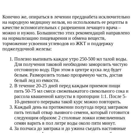
Конечно же, опираться в лечении преддиабета исключительно
на народную медицину нельзя, но использовать ее рецепты в
качестве вспомогательных с разрешения лечащего врача –
можно и нужно. Большинство этих рекомендаций направлено
на нормализацию пищеварения и обмена веществ,
торможение усвоения углеводов из ЖКТ и поддержку
поджелудочной железы:
Полезно выпивать каждое утро 250-500 мл талой воды.
Для получения таковой необходимо заморозить чистую
отстоянную воду. При этом в центре куска лед будет
белым. Разморозить только прозрачную часть, достав
белый лед из емкости.
В течение 20-25 дней перед каждым приемом пищи
пить 50-75 мл смеси свежевыжатого свекольного сока и
рассола квашенной капусты в пропорции 1:1. После 5-
10-дневного перерыва такой курс можно повторить.
Каждый день на протяжении полугода перед завтраком
пить теплый отвар льняного семени, который готовится
следующим образом: 2 столовые ложки измельченных
семян варить в пол литре воды около пяти минут.
За полчаса до завтрака и до ужина съедать настоянные