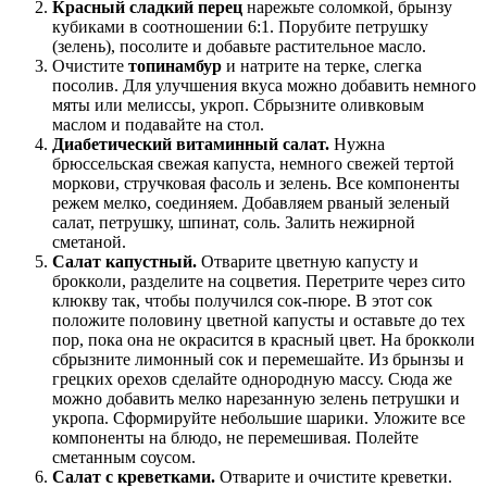
Красный сладкий перец
нарежьте соломкой, брынзу
кубиками в соотношении 6:1. Порубите петрушку
(зелень), посолите и добавьте растительное масло.
Очистите
топинамбур
и натрите на терке, слегка
посолив. Для улучшения вкуса можно добавить немного
мяты или мелиссы, укроп. Сбрызните оливковым
маслом и подавайте на стол.
Диабетический витаминный салат.
Нужна
брюссельская свежая капуста, немного свежей тертой
моркови, стручковая фасоль и зелень. Все компоненты
режем мелко, соединяем. Добавляем рваный зеленый
салат, петрушку, шпинат, соль. Залить нежирной
сметаной.
Салат капустный.
Отварите цветную капусту и
брокколи, разделите на соцветия. Перетрите через сито
клюкву так, чтобы получился сок-пюре. В этот сок
положите половину цветной капусты и оставьте до тех
пор, пока она не окрасится в красный цвет. На брокколи
сбрызните лимонный сок и перемешайте. Из брынзы и
грецких орехов сделайте однородную массу. Сюда же
можно добавить мелко нарезанную зелень петрушки и
укропа. Сформируйте небольшие шарики. Уложите все
компоненты на блюдо, не перемешивая. Полейте
сметанным соусом.
Салат с креветками.
Отварите и очистите креветки.