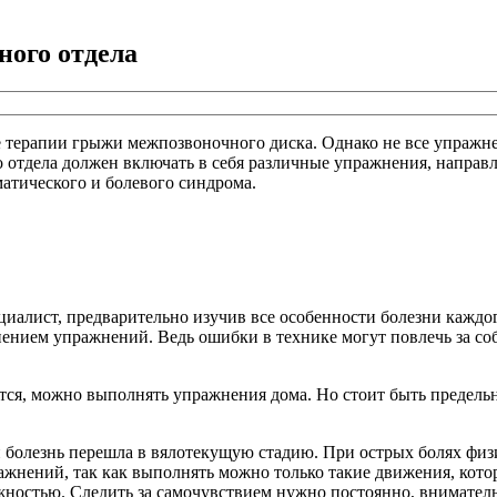
ого отдела
ве терапии грыжи межпозвоночного диска. Однако не все упражн
отдела должен включать в себя различные упражнения, направл
атического и болевого синдрома.
циалист, предварительно изучив все особенности болезни каждо
ением упражнений. Ведь ошибки в технике могут повлечь за соб
ется, можно выполнять упражнения дома. Но стоит быть предел
 и болезнь перешла в вялотекущую стадию. При острых болях фи
ажнений, так как выполнять можно только такие движения, кот
ожностью. Следить за самочувствием нужно постоянно, внимател