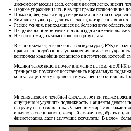
дискомфорт месяц назад, сегодня даются легко, значит л
Первые упражнения из ЛФК при грыже позвоночника поя
Прыжки, бег, удары и другие резкие движения совершен
Комплекс нужно разделить на части, которые правильно ч
Резкие усилия, приходящиеся на болезненную область, з
Нагрузка на позвоночник и амплитуда движений должны
Не стоит ожидать моментального результата.
Врачи отмечают, что лечебная физкультура (ЛФК) играет
правильно подобранные упражнения помогают укрепить м
контролем квалифицированного инструктора, который см
Медики также акцентируют внимание на том, что ЛФК не
тренировки помогают восстановить нормальную подвижно
консультации могут привести к ухудшению состояния. П
Мнения людей о лечебной физкультуре при грыже поясни
ощущения и улучшить подвижность. Пациенты делятся по
нагрузку на позвоночник. Однако некоторые выражают оп
опытного специалиста, который сможет подобрать индив
физиотерапия, дает наилучшие результаты. В целом, бол