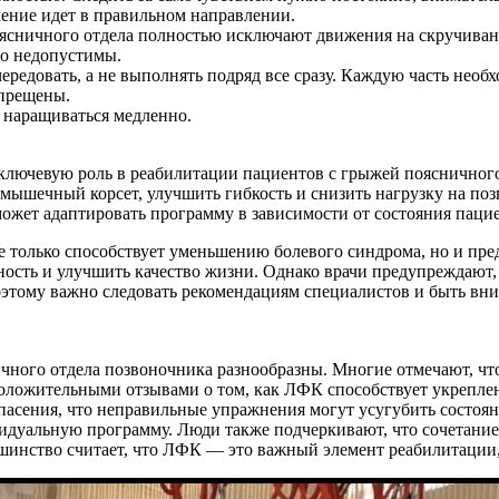
ечение идет в правильном направлении.
сничного отдела полностью исключают движения на скручиван
но недопустимы.
ередовать, а не выполнять подряд все сразу. Каждую часть необх
апрещены.
 наращиваться медленно.
 ключевую роль в реабилитации пациентов с грыжей поясничног
ышечный корсет, улучшить гибкость и снизить нагрузку на поз
ожет адаптировать программу в зависимости от состояния пацие
 только способствует уменьшению болевого синдрома, но и пре
сть и улучшить качество жизни. Однако врачи предупреждают, 
оэтому важно следовать рекомендациям специалистов и быть вни
чного отдела позвоночника разнообразны. Многие отмечают, чт
ложительными отзывами о том, как ЛФК способствует укреплени
асения, что неправильные упражнения могут усугубить состоян
идуальную программу. Люди также подчеркивают, что сочетание
ьшинство считает, что ЛФК — это важный элемент реабилитации,