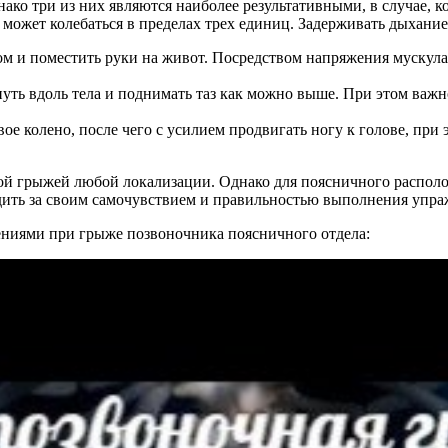
ко три из них являются наиболее результативными, в случае, к
 может колебаться в пределах трех единиц. Задерживать дыхание
ом и поместить руки на живот. Посредством напряжения мускул
уть вдоль тела и поднимать таз как можно выше. При этом важн
ое колено, после чего с усилием продвигать ногу к голове, при
й грыжей любой локализации. Однако для поясничного располож
едить за своим самочувствием и правильностью выполнения упраж
ниями при грыже позвоночника поясничного отдела: