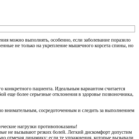
ения можно выполнять, особенно, если заболевание поразило
енные не только на укрепление мышечного корсета спины, но
го конкретного пациента. Идеальным вариантом считается
ой еще более серьезные отклонения в здоровье позвоночника,
ьно внимательным, сосредоточенным и следить за выполнением
зические нагрузки противопоказаны!
орые не вызывают резких болей. Легкий дискомфорт допустим
ьно отмечая динамику: если те упражнения, которые вызывали