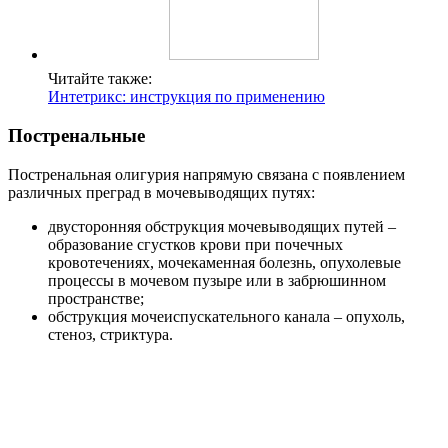
Читайте также:
Интетрикс: инструкция по применению
Постренальные
Постренальная олигурия напрямую связана с появлением
различных преград в мочевыводящих путях:
двусторонняя обструкция мочевыводящих путей –
образование сгустков крови при почечных
кровотечениях, мочекаменная болезнь, опухолевые
процессы в мочевом пузыре или в забрюшинном
пространстве;
обструкция мочеиспускательного канала – опухоль,
стеноз, стриктура.