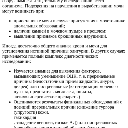
сбору анамнеза и тщательному обследованию всего
организма. Подозрения на нарушения в вырабатывании мочи
могут возникать при:
приостановке мочи в случае присутствия в мочеточнике
аномальных образований;
наличии камней в мочевом пузыре в прошлом;
выявлении признаков брюшинных нарушений.
Иногда достаточно общего анализа крови и мочи для
установления истинной причины олигурии. В других случаях
применяется полный комплекс диагностических
исследований:
Изучается анамнез для выявления факторов,
вызывающих уменьшение ОЦК, т. е. преренальные
причины (недостаточный прием жидкости, диурез,
диарея) или постренальные (катетеризация мочевого
пузыря, предстательная железа, опиаты,
антихолинергические препараты).
Оцениваются результаты физикальных обследований с
позиций преренальных причин (снижение тургора
(упругости) кожи,
тахикардия
, западение вен шеи, низкое АД) или постренальных
(новообразование в тазовой области, боли при