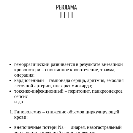
геморрагический развивается в результате внезапной
кровопотери – спонтанное кровотечение, травма,
операция;
кардиогенный – тампонада сердца, аритмия, эмболия
легочной артерии, инфаркт миокарда;
токсико-инфекционный – перитонит, панкреонекроз,
сепсис
и др.
Гиповолемия – снижение объемов циркулирующей
крови:
внепочечные потери Na+ – диарея, назогастральный
зонд, рвота, кишечный свищ, кишечная