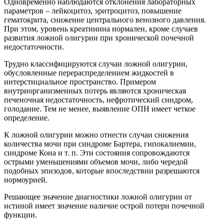
Одновременно наблюдаются отклонения лабораторных
параметров – лейкоцитоз, эритроцитоз, повышение
гематокрита, снижение центрального венозного давления.
При этом, уровень креатинина нормален, кроме случаев
развития ложной олигурии при хронической почечной
недостаточности.
Трудно классифицируются случаи ложной олигурии,
обусловленные перераспределением жидкостей в
интерстициальное пространство. Примером
внутриорганизменных потерь являются хроническая
печеночная недостаточность, нефротический синдром,
голодание. Тем не менее, выявление ОПН имеет четкое
определение.
К ложной олигурии можно отнести случаи снижения
количества мочи при синдроме Бартера, гипокалиемии,
синдроме Кона и т. п. Эти состояния сопровождаются
острыми уменьшениями объемов мочи, либо чередой
подобных эпизодов, которые впоследствии разрешаются
нормоурией.
Решающее значение диагностики ложной олигурии от
истиной имеет значение наличие острой потери почечной
функции.