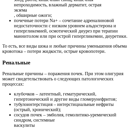
непроходимость, влажный дерматит, острая
экзема
, обширные ожоги;
почечные потери Na+ – сочетание адреналиновой
недостаточности с низким уровнем альдостерона и
гипергликемией, осмотический диурез при терапии
маннитолом или при острой гипергликемии, диуретики.
То есть, все виды шока и любые причины уменьшения объема
кровотока – потери жидкости, острые кровопотери.
Ренальные
Ренальные причины – поражения почек. При этом олигурия
может свидетельствовать о следующих патологических
процессах:
клубочков – латентный, гематурический,
гипертонический и другие виды гломерунефритов;
тубулоинтерстиция – интерстициальные нефриты
(острый, хронический);
сосудов почек – эмболия, гемолитико-уремический
синдром, системные
васкулиты