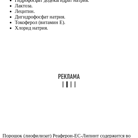
Гидрофосфат додекагидрат натрия.
Лактоза.
Лецитин.
Дигидрофосфат натрия.
Токоферол (витамин Е).
Хлорид натрия.
Порошок (лиофилизат) Реаферон-ЕС-Липинт содержится во