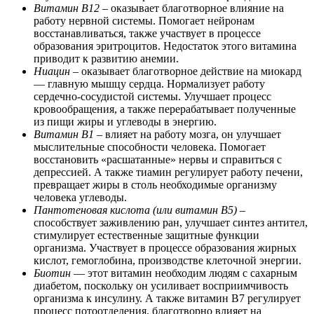
Витамин В12
– оказывает благотворное влияние на
работу нервной системы. Помогает нейронам
восстанавливаться, также участвует в процессе
образования эритроцитов. Недостаток этого витамина
приводит к развитию анемии.
Ниацин
– оказывает благотворное действие на миокард
— главную мышцу сердца. Нормализует работу
сердечно-сосудистой системы. Улучшает процесс
кровообращения, а также перерабатывает полученные
из пищи жиры и углеводы в энергию.
Витамин В1
– влияет на работу мозга, он улучшает
мыслительные способности человека. Помогает
восстановить «расшатанные» нервы и справиться с
депрессией. А также тиамин регулирует работу печени,
превращает жиры в столь необходимые организму
человека углеводы.
Пантотеновая кислота (или витамин B5)
–
способствует заживлению ран, улучшает синтез антител,
стимулирует естественные защитные функции
организма. Участвует в процессе образования жирных
кислот, гемоглобина, производстве клеточной энергии.
Биотин
— этот витамин необходим людям с сахарным
диабетом, поскольку он усиливает восприимчивость
организма к инсулину. А также витамин B7 регулирует
процесс потоотделения, благотворно влияет на