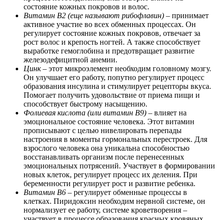
состояние кожных покровов и волос.
Витамин В2 (еще называют рибофлавин)
– принимает
активное участие во всех обменных процессах. Он
регулирует состояние кожных покровов, отвечает за
рост волос и крепость ногтей. А также способствует
выработке гемоглобина и предотвращает развитие
железодефицитной анемии.
Цинк
– этот микроэлемент необходим головному мозгу.
Он улучшает его работу, попутно регулирует процесс
образования инсулина и стимулирует рецепторы вкуса.
Помогает получить удовольствие от приема пищи и
способствует быстрому насыщению.
Фолиевая кислота (или витамин B9)
– влияет на
эмоциональное состояние человека. Этот витамин
прописывают с целью нивелировать перепады
настроения в моменты гормональных перестроек. Для
взрослого человека она уникальна способностью
восстанавливать организм после перенесенных
эмоциональных потрясений. Участвует в формировании
новых клеток, регулирует процесс их деления. При
беременности регулирует рост и развитие ребенка.
Витамин В6
– регулирует обменные процессы в
клетках. Пиридоксин необходим нервной системе, он
нормализует ее работу, системе кроветворения –
участвует в процессе образования красных кровяных