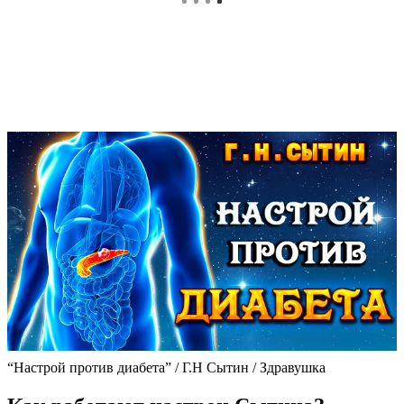
“Настрой против диабета” / Г.Н Сытин / Здравушка