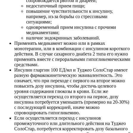
сопровождается рвотой и диареей;
недостаточный прием пищи;
повышение чувствительности к инсулину,
например, из-за борьбы со стрессовыми
ситуациями;
одновременный прием инсулина с прочими
медикаментами;
наличие эндокринных заболеваний.
Применять медикамент можно или в рамках
монотерапии, или в комбинации с инсулином короткого
действия. В случае сахарного диабета 2 типа его нужно
применять вместе с пероральными гипогликемическими
средствами.
Инсулин гларгин 100 ЕД/мл и Туджео СолоСтар имеют
разную фармакокинетическую эквивалентность. Это
означает, что при переходе с первого на второе можно
повысить дозу инсулина, чтобы достичь целевого
уровня содержания глюкозы в крови. Если же
осуществляется переход со второго на первое, дозу
инсулина потребуется уменьшить (примерно на 20-30%)
с последующей коррекцией, иначе можно
спровоцировать гипогликемию.
Если осуществляется переход с инсулинов
промежуточного или длительного действия на Туджео
СолоСтар, потребуется корректировать дозу базального