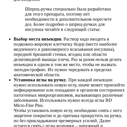
Шприц-ручка специально была разработана
для этого препарата, поэтому нет
необходимости в дополнительном пересчете
доз. Более подробно о шприц-ручках для
инсулина читайте в следующей статье.
Выбор места инъекции
. Раствор надо вводить в
подкожно-жировую клетчатку бедер (место наиболее
медленного и равномерного всасывания инсулина),
передней брюшной стенки, ягодиц или области
дельтовидной мышцы плеча. Раз за разом нельзя делать
инъекции в одном и том же место, чтобы не вызвать
липодистрофию. Их нужно чередовать в пределах
анатомической области.
Установка иглы на ручку
. При каждой инъекции
нужно использовать новую иглу, иначе может произойти
инфицирование или попадание в организм посторонних
патогенных микроорганизмов, вызывающих различные
заболевания. Использовать нужно всегда иглы BD
Micro-Fine Plus.
Чтобы установить новую иглу, необходимо снять с него
защитное покрытие и до притыка прикрутить на ручку,
но без прикладывания чрезмерных усилий. Далее
остается снять с иглы колпачки – наружный и