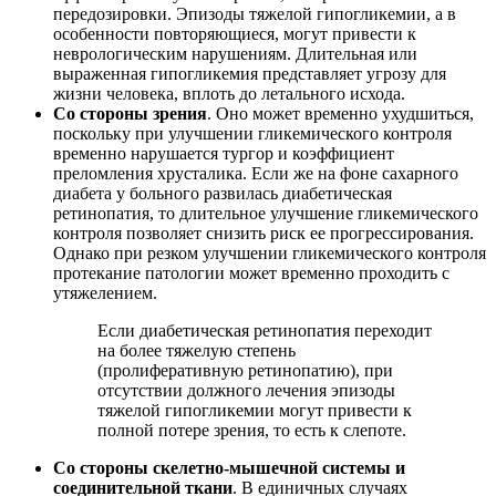
передозировки. Эпизоды тяжелой гипогликемии, а в
особенности повторяющиеся, могут привести к
неврологическим нарушениям. Длительная или
выраженная гипогликемия представляет угрозу для
жизни человека, вплоть до летального исхода.
Со стороны зрения
. Оно может временно ухудшиться,
поскольку при улучшении гликемического контроля
временно нарушается тургор и коэффициент
преломления хрусталика. Если же на фоне сахарного
диабета у больного развилась диабетическая
ретинопатия, то длительное улучшение гликемического
контроля позволяет снизить риск ее прогрессирования.
Однако при резком улучшении гликемического контроля
протекание патологии может временно проходить с
утяжелением.
Если диабетическая ретинопатия переходит
на более тяжелую степень
(пролиферативную ретинопатию), при
отсутствии должного лечения эпизоды
тяжелой гипогликемии могут привести к
полной потере зрения, то есть к слепоте.
Со стороны скелетно-мышечной системы и
соединительной ткани
. В единичных случаях