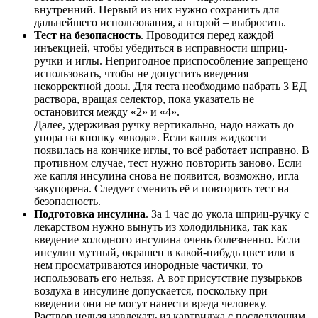
внутренний. Первый из них нужно сохранить для
дальнейшего использования, а второй – выбросить.
Тест на безопасность
. Проводится перед каждой
инъекцией, чтобы убедиться в исправности шприц-
ручки и иглы. Непригодное приспособление запрещено
использовать, чтобы не допустить введения
некорректной дозы. Для теста необходимо набрать 3 ЕД
раствора, вращая селектор, пока указатель не
остановится между «2» и «4».
Далее, удерживая ручку вертикально, надо нажать до
упора на кнопку «ввода». Если капля жидкости
появилась на кончике иглы, то всё работает исправно. В
противном случае, тест нужно повторить заново. Если
же капля инсулина снова не появится, возможно, игла
закупорена. Следует сменить её и повторить тест на
безопасность.
Подготовка инсулина
. За 1 час до укола шприц-ручку с
лекарством нужно вынуть из холодильника, так как
введение холодного инсулина очень болезненно. Если
инсулин мутный, окрашен в какой-нибудь цвет или в
нем просматриваются инородные частички, то
использовать его нельзя. А вот присутствие пузырьков
воздуха в инсулине допускается, поскольку при
введении они не могут нанести вреда человеку.
Раствор нельзя извлекать из картриджа с последующим