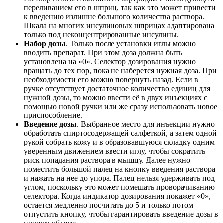
переливанием его в шприц, так как это может привести
к введению излишне большого количества раствора.
Шкала на многих инсулиновых шприцах адаптирована
только под неконцентрированные инсулины.
Набор дозы
. Только после установки иглы можно
вводить препарат. При этом доза должна быть
установлена на «0». Селектор дозирования нужно
вращать до тех пор, пока не наберется нужная доза. При
необходимости его можно повернуть назад. Если в
ручке отсутствует достаточное количество единиц для
нужной дозы, то можно ввести её в двух инъекциях с
помощью новой ручки или же сразу использовать новое
приспособление.
Введение дозы
. Выбранное место для инъекции нужно
обработать спиртосодержащей салфеткой, а затем одной
рукой собрать кожу и в образовавшуюся складку одним
уверенным движением ввести иглу, чтобы сократить
риск попадания раствора в мышцу. Далее нужно
поместить большой палец на кнопку введения раствора
и нажать на нее до упора. Палец нельзя удерживать под
углом, поскольку это может помешать проворачиванию
селектора. Когда индикатор дозирования покажет «0»,
остается медленно посчитать до 5 и только потом
отпустить кнопку, чтобы гарантировать введение дозы в
полном объеме.