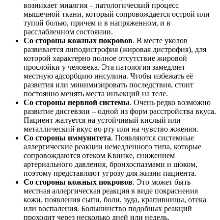
возникает миалгия – патологический процесс
мышечной ткани, который сопровождается острой или
тупой болью, причем и в напряженном, и в
расслабленном состоянии.
Со стороны кожных покровов
. В месте уколов
развивается липодистрофия (жировая дистрофия), для
которой характерно полное отсутствие жировой
прослойки у человека. Эта патология замедляет
местную адсорбцию инсулина. Чтобы избежать её
развития или минимизировать последствия, стоит
постоянно менять места инъекций на теле.
Со стороны нервной системы
. Очень редко возможно
развитие дисгевзии – одной из форм расстройства вкуса.
Пациент жалуется на устойчивый кислый или
металлический вкус во рту или на чувство жжения.
Со стороны иммунитета
. Появляются системные
аллергические реакции немедленного типа, которые
сопровождаются отеком Квинке, снижением
артериального давления, бронхоспазмами и шоком,
поэтому представляют угрозу для жизни пациента.
Со стороны кожных покровов
. Это может быть
местная аллергическая реакция в виде покраснения
кожи, появления сыпи, боли, зуда, крапивницы, отека
или воспаления. Большинство подобных реакций
проходит через несколько дней или недель.