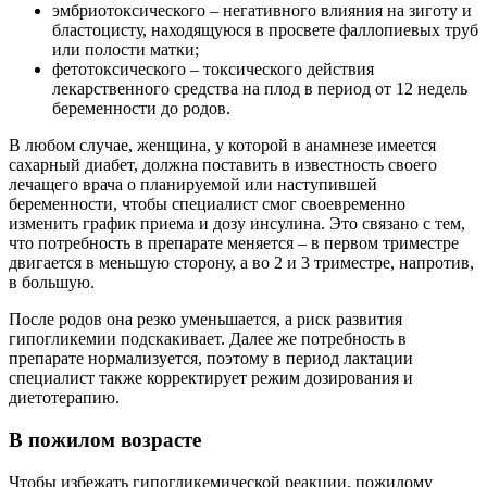
эмбриотоксического – негативного влияния на зиготу и
бластоцисту, находящуюся в просвете фаллопиевых труб
или полости матки;
фетотоксического – токсического действия
лекарственного средства на плод в период от 12 недель
беременности до родов.
В любом случае, женщина, у которой в анамнезе имеется
сахарный диабет, должна поставить в известность своего
лечащего врача о планируемой или наступившей
беременности, чтобы специалист смог своевременно
изменить график приема и дозу инсулина. Это связано с тем,
что потребность в препарате меняется – в первом триместре
двигается в меньшую сторону, а во 2 и 3 триместре, напротив,
в большую.
После родов она резко уменьшается, а риск развития
гипогликемии подскакивает. Далее же потребность в
препарате нормализуется, поэтому в период лактации
специалист также корректирует режим дозирования и
диетотерапию.
В пожилом возрасте
Чтобы избежать гипогликемической реакции, пожилому