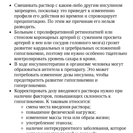
Смешивать раствор с каким-либо другим инсулином
запрещено, поскольку это приведет к изменению
профиля его действия во времени и спровоцирует
преципитацию. По этим же причинам его нельзя
разводить.
Больным с пролиферативной ретинопатией или
стенозом коронарных артерий (с сужением просвета
артерий и вен или сосудов головного мозга) грозит
развитие кардиальных и церебральных осложнений
гипогликемии, поэтому им нужно особенно тщательно
контролировать уровень сахара в крови.
В ходе инсулинотерапии в организме человека могут
образоваться антитела к препарату. Это может
потребовать изменение дозы инсулина, чтобы
предотвратить развитие гипогликемии и
гипергликемии.
Корректировать дозу вводимого раствора нужно при
наличии факторов, повышающих склонность к
гипогликемии. К таковым относится:
смена места введения раствора;
повышение физической нагрузки;
изменение массы тела или образа жизни;
употребление этанола;
наличие интеркуррентного заболевания, которое