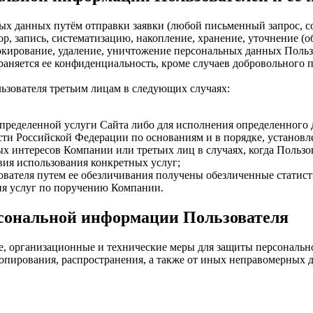
ьных данных путём отправки заявки (любой письменный запрос, 
р, запись, систематизацию, накопление, хранение, уточнение (о
локирование, удаление, уничтожение персональных данных Польз
аняется ее конфиденциальность, кроме случаев добровольного 
ьзователя третьим лицам в следующих случаях:
пределенной услуги Сайта либо для исполнения определенного 
ти Российской Федерации по основаниям и в порядке, установ
х интересов Компании или третьих лиц в случаях, когда Пользо
ия использования конкретных услуг;
вателя путем ее обезличивания получены обезличенные статист
ия услуг по поручению Компании.
сональной информации Пользователя
е, организационные и технические меры для защиты персональ
опирования, распространения, а также от иных неправомерных д