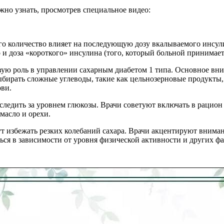
жно узнать, просмотрев специальное видео:
го количество влияет на последующую дозу вкалываемого инсулин
о и доза «короткого» инсулина (того, который больной принимает
евую роль в управлении сахарным диабетом 1 типа. Основное вн
ыбирать сложные углеводы, такие как цельнозерновые продукты,
ови.
следить за уровнем глюкозы. Врачи советуют включать в рацион 
масло и орехи.
т избежать резких колебаний сахара. Врачи акцентируют внима
ься в зависимости от уровня физической активности и других фа