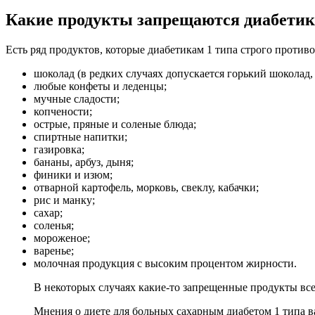
Какие продукты запрещаются диабети
Есть ряд продуктов, которые диабетикам 1 типа строго против
шоколад (в редких случаях допускается горький шоколад, 
любые конфеты и леденцы;
мучные сладости;
копчености;
острые, пряные и соленые блюда;
спиртные напитки;
газировка;
бананы, арбуз, дыня;
финики и изюм;
отварной картофель, морковь, свеклу, кабачки;
рис и манку;
сахар;
соленья;
мороженое;
варенье;
молочная продукция с высоким процентом жирности.
В некоторых случаях какие-то запрещенные продукты все
Мнения о диете для больных сахарным диабетом 1 типа в