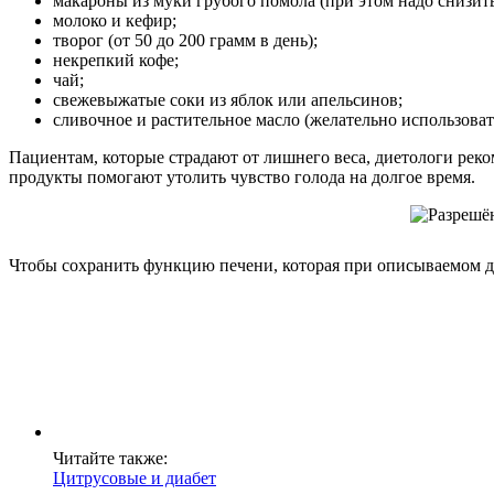
макароны из муки грубого помола (при этом надо снизить
молоко и кефир;
творог (от 50 до 200 грамм в день);
некрепкий кофе;
чай;
свежевыжатые соки из яблок или апельсинов;
сливочное и растительное масло (желательно использоват
Пациентам, которые страдают от лишнего веса, диетологи рек
продукты помогают утолить чувство голода на долгое время.
Чтобы сохранить функцию печени, которая при описываемом диаг
Читайте также:
Цитрусовые и диабет