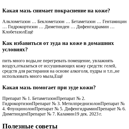
Какая мазь снимает покраснение на коже?
Алклометазон … Беклометазон … Бетаметазон … Гентамицин
… Гидрокортизон … Диметинден … Дифенгидрамин …
КлобетазолЕщё
Как избавиться от зуда на коже в домашних
условиях?
пить много воды,не перегревать помещение, увлажнять
воздух,отказаться от иссушивающих кожу средств: гелей,
средств для растирания на основе алкоголя, пудры и т.п.,не
использовать много мыла,Ещё
Какая мазь помогает при зуде кожи?
Препарат № 1. БетаметазонПрепарат № 2.
ГидрокортизонПрепарат № 3. МетилпреднизолонПрепарат №
4. ФлуоцинолонПрепарат № 5. ДифенгидраминПрепарат № 6.
ДиметинденПрепарат № 7. Каламин19 дек. 2023 г.
Полезные советы