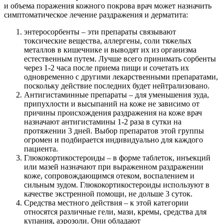
и объема поражения кожного покрова врач может назначить
симптоматическое лечение раздражения и дерматита:
энтеросорбенты – эти препараты связывают
токсические вещества, аллергены, соли тяжелых
металлов в кишечнике и выводят их из организма
естественным путем. Лучше всего принимать сорбенты
через 1-2 часа после приема пищи и сочетать их
одновременно с другими лекарственными препаратами,
поскольку действие последних будет нейтрализовано.
Антигистаминные препараты – для уменьшения зуда,
припухлости и высыпаний на коже не зависимо от
причины происхождения раздражения на коже врач
назначают антигистамины 1-2 раза в сутки на
протяжении 3 дней. Выбор препаратов этой группы
огромен и подбирается индивидуально для каждого
пациента.
Глюкокортикостероиды – в форме таблеток, инъекций
или мазей назначают при выраженном раздражении
коже, сопровождающимся отеком, воспалением и
сильным зудом. Глюкокортикостероиды используют в
качестве экстренной помощи, не дольше 3 суток.
Средства местного действия – к этой категории
относятся различные гели, мази, кремы, средства для
купания, аэрозоли. Они обладают