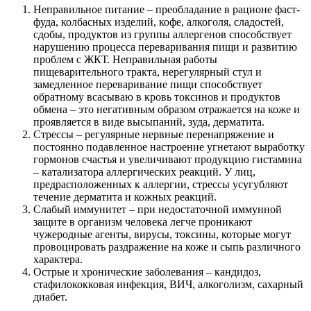
Неправильное питание – преобладание в рационе фаст-
фуда, колбасных изделий, кофе, алкоголя, сладостей,
сдобы, продуктов из группы аллергенов способствует
нарушению процесса переваривания пищи и развитию
проблем с ЖКТ. Неправильная работы
пищеварительного тракта, нерегулярный стул и
замедленное переваривание пищи способствует
обратному всасываю в кровь токсинов и продуктов
обмена – это негативным образом отражается на коже и
проявляется в виде высыпаний, зуда, дерматита.
Стрессы – регулярные нервные перенапряжение и
постоянно подавленное настроение угнетают выработку
гормонов счастья и увеличивают продукцию гистамина
– катализатора аллергических реакций. У лиц,
предрасположенных к аллергии, стрессы усугубляют
течение дерматита и кожных реакций.
Слабый иммунитет – при недостаточной иммунной
защите в организм человека легче проникают
чужеродные агенты, вирусы, токсины, которые могут
провоцировать раздражение на коже и сыпь различного
характера.
Острые и хронические заболевания – кандидоз,
стафилококковая инфекция, ВИЧ, алкоголизм, сахарный
диабет.