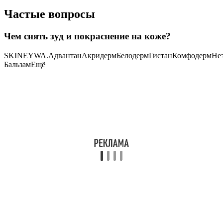
Частые вопросы
Чем снять зуд и покраснение на коже?
SKINEYWA.АдвантанАкридермБелодермГистанКомфодермНез
БальзамЕщё