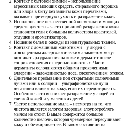
Контакт с бытовой химией – использование
агрессивных моющих средств, стирального порошка
или хлора в быту без защиты кожи перчатками,
вызывает чрезмерную сухость и раздражение кожи.
Использование некачественной косметики и моющих
средств для тела – часто причиной раздражения кожи
становятся гели с большим количеством красителей,
отдушек и ароматизаторов.
Ношение белья и одежды из ненатуральных тканей.
Контакт с домашними животными – у людей с
отягощенным аллергологическим анамнезом могут
возникать раздражения на коже и дерматит после
соприкосновения с шерстью животных. Часто
дерматиты осложняются общими проявлениями
аллергии – заложенностью носа, слезотечением, отеком.
Длительное пребывание под открытыми солнечными
лучами или в солярии – ультрафиолетовые лучи
негативно влияют на кожу, если их передозировать.
Особенно часто возникает раздражение у людей со
светлой кожей и у маленьких детей.
Частое использование мыла – несмотря на то, что
чистота является залогом здоровья, злоупотреблять
мылом не стоит. В мыле содержится большое
количество щелочи, которая чрезмерное пересушивает
кожу и обезжиривает ее. В таком состоянии на