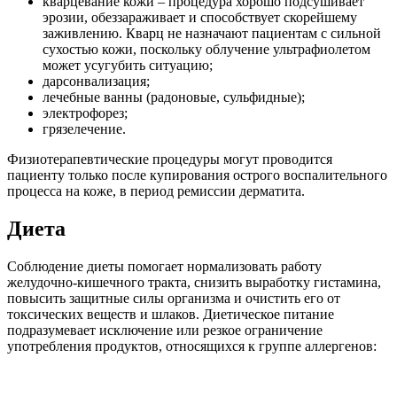
кварцевание кожи – процедура хорошо подсушивает
эрозии, обеззараживает и способствует скорейшему
заживлению. Кварц не назначают пациентам с сильной
сухостью кожи, поскольку облучение ультрафиолетом
может усугубить ситуацию;
дарсонвализация;
лечебные ванны (радоновые, сульфидные);
электрофорез;
грязелечение.
Физиотерапевтические процедуры могут проводится
пациенту только после купирования острого воспалительного
процесса на коже, в период ремиссии дерматита.
Диета
Соблюдение диеты помогает нормализовать работу
желудочно-кишечного тракта, снизить выработку гистамина,
повысить защитные силы организма и очистить его от
токсических веществ и шлаков. Диетическое питание
подразумевает исключение или резкое ограничение
употребления продуктов, относящихся к группе аллергенов: