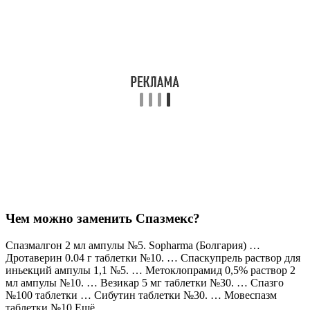
Чем можно заменить Спазмекс?
Спазмалгон 2 мл ампулы №5. Sopharma (Болгария) …
Дротаверин 0.04 г таблетки №10. … Спаскупрель раствор для
иньекций ампулы 1,1 №5. … Метоклопрамид 0,5% раствор 2
мл ампулы №10. … Везикар 5 мг таблетки №30. … Спазго
№100 таблетки … Сибутин таблетки №30. … Мовеспазм
таблетки №10.Ещё