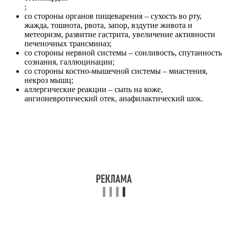
;
со стороны органов пищеварения – сухость во рту,
жажда, тошнота, рвота, запор, вздутие живота и
метеоризм, развитие гастрита, увеличение активности
печеночных трансминаз;
со стороны нервной системы – сонливость, спутанность
сознания, галлюцинации;
со стороны костно-мышечной системы – миастения,
некроз мышц;
аллергические реакции – сыпь на коже,
ангионевротический отек, анафилактический шок.