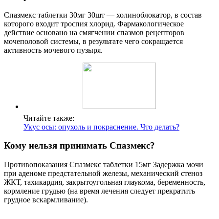
Спазмекс таблетки 30мг 30шт — холиноблокатор, в состав
которого входит троспия хлорид. Фармакологическое
действие основано на смягчении спазмов рецепторов
мочеполовой системы, в результате чего сокращается
активность мочевого пузыря.
Читайте также:
Укус осы: опухоль и покраснение. Что делать?
Кому нельзя принимать Спазмекс?
Противопоказания Спазмекс таблетки 15мг Задержка мочи
при аденоме предстательной железы, механический стеноз
ЖКТ, тахикардия, закрытоугольная глаукома, беременность,
кормление грудью (на время лечения следует прекратить
грудное вскармливание).