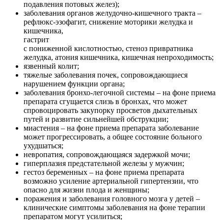
подавления потовых желез);
заболевания органов желудочно-кишечного тракта –
рефлюкс-эзофагит, снижение моторики желудка и
кишечника,
гастрит
с пониженной кислотностью, стеноз привратника
желудка, атония кишечника, кишечная непроходимость;
язвенный колит;
тяжелые заболевания почек, сопровождающиеся
нарушением функции органа;
заболевания бронхо-легочной системы – на фоне приема
препарата сгущается слизь в бронхах, что может
спровоцировать закупорку просветов дыхательных
путей и развитие сильнейшей обструкции;
миастения – на фоне приема препарата заболевание
может прогрессировать, а общее состояние больного
ухудшаться;
невропатия, сопровождающаяся задержкой мочи;
гиперплазия предстательной железы у мужчин;
гестоз беременных – на фоне приема препарата
возможно усиление артериальной гипертензии, что
опасно для жизни плода и женщины;
поражения и заболевания головного мозга у детей –
клинические симптомы заболевания на фоне терапии
препаратом могут усилиться;