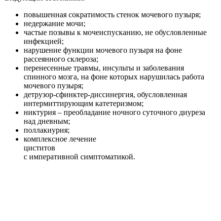
повышенная сократимость стенок мочевого пузыря;
недержание мочи;
частые позывы к мочеиспусканию, не обусловленные
инфекцией;
нарушение функции мочевого пузыря на фоне
рассеянного склероза;
перенесенные травмы, инсульты и заболевания
спинного мозга, на фоне которых нарушилась работа
мочевого пузыря;
детрузор-сфинктер-диссинергия, обусловленная
интермиттирующим катетеризмом;
никтурия – преобладание ночного суточного диуреза
над дневным;
поллакиурия;
комплексное лечение
циститов
с императивной симптоматикой.