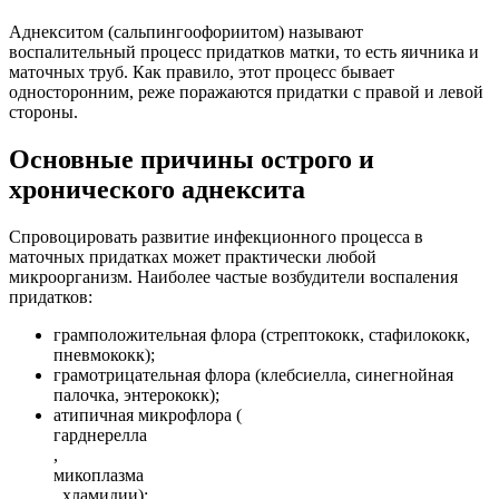
Аднекситом (сальпингоофориитом) называют
воспалительный процесс придатков матки, то есть яичника и
маточных труб. Как правило, этот процесс бывает
односторонним, реже поражаются придатки с правой и левой
стороны.
Основные причины острого и
хронического аднексита
Спровоцировать развитие инфекционного процесса в
маточных придатках может практически любой
микроорганизм. Наиболее частые возбудители воспаления
придатков:
грамположительная флора (стрептококк, стафилококк,
пневмококк);
грамотрицательная флора (клебсиелла, синегнойная
палочка, энтерококк);
атипичная микрофлора (
гарднерелла
,
микоплазма
, хламидии);