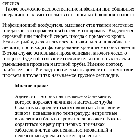
сепсиса
. Также возможно распространение инфекции при обширных
операционных вмешательствах на органах брюшной полости.
Инфекционный возбудитель вызывает отек тканей маточных
придатков, это проявляется болевым синдромом. Выделяется
серозный или гнойный секрет, иногда с примесью крови.
Если острый аднексит лечился неправильно или вообще не
лечился, происходит формирование хронического воспаления.
В этом случае основными проявлениями патологического
процесса будет образование соединительнотканных спаек и
уменьшение просвета маточной трубы. Именно поэтому
наиболее частый исход хронического аднексита – отсутствие
просвета в трубе и так называемое трубное бесплодие.
Мнение врача:
Аднексит – это воспалительное заболевание,
которое поражает яичники и маточные трубы.
Симптомы аднексита могут включать боль внизу
живота, повышенную температуру, неприятные
выделения и боль во время полового акта. Важно
обратиться к врачу при первых признаках
заболевания, так как недиагностированный и
нелеченный аднексит может привести к