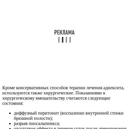
Кроме консервативных способов терапии лечения аднексита,
используются также хирургические. Показаниями к
хирургическому вмешательству считаются следующие
состояния:
диффузный перитонит (воспаление внутренней стенки
брюшной полости);
разрыв пиосальпинкса;
отсутствие эффекта в течение суток после дренирования