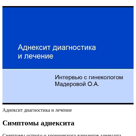
Аднексит диагностика и лечение
Симптомы аднексита
Симптомы острого и хронического вариантов аднексита