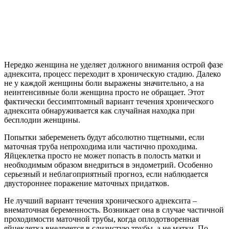
Нередко женщина не уделяет должного внимания острой фазе
аднексита, процесс переходит в хроническую стадию. Далеко
не у каждой женщины боли выражены значительно, а на
неинтенсивные боли женщина просто не обращает. Этот
фактически бессимптомный вариант течения хронического
аднексита обнаруживается как случайная находка при
бесплодии женщины.
Попытки забеременеть будут абсолютно тщетными, если
маточная труба непроходима или частично проходима.
Яйцеклетка просто не может попасть в полость матки и
необходимым образом внедриться в эндометрий. Особенно
серьезный и неблагоприятный прогноз, если наблюдается
двустороннее поражение маточных придатков.
Не лучший вариант течения хронического аднексита –
внематочная беременность. Возникает она в случае частичной
проходимости маточной трубы, когда оплодотворенная
яйцеклетка внедряется в слизистую трубы, а не матки. По