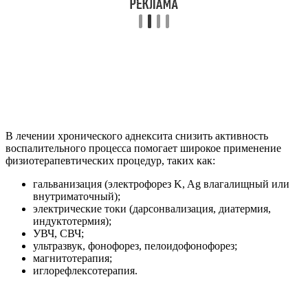
В лечении хронического аднексита снизить активность
воспалительного процесса помогает широкое применение
физиотерапевтических процедур, таких как:
гальванизация (электрофорез K, Ag влагалищный или
внутриматочный);
электрические токи (дарсонвализация, диатермия,
индуктотермия);
УВЧ, СВЧ;
ультразвук, фонофорез, пелоидофонофорез;
магнитотерапия;
иглорефлексотерапия.