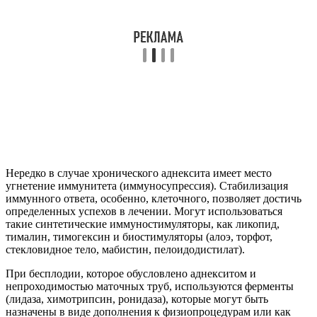
Нередко в случае хронического аднексита имеет место
угнетение иммунитета (иммуносупрессия). Стабилизация
иммунного ответа, особенно, клеточного, позволяет достичь
определенных успехов в лечении. Могут использоваться
такие синтетические иммуностимуляторы, как ликопид,
тималин, тимогексин и биостимуляторы (алоэ, торфот,
стекловидное тело, мабистин, пелоидодистилат).
При бесплодии, которое обусловлено аднекситом и
непроходимостью маточных труб, используются ферменты
(лидаза, химотрипсин, ронидаза), которые могут быть
назначены в виде дополнения к физиопроцедурам или как