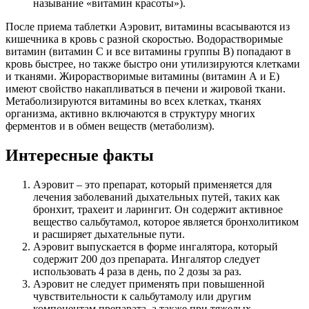
называние «витамин красоты»).
После приема таблетки Аэровит, витамины всасываются из
кишечника в кровь с разной скоростью. Водорастворимые
витамин (витамин С и все витамины группы В) попадают в
кровь быстрее, но также быстро они утилизируются клетками
и тканями. Жирорастворимые витамины (витамин А и Е)
имеют свойство накапливаться в печени и жировой ткани.
Метаболизируются витамины во всех клетках, тканях
организма, активно включаются в структуру многих
ферментов и в обмен веществ (метаболизм).
Интересные факты
Аэровит – это препарат, который применяется для
лечения заболеваний дыхательных путей, таких как
бронхит, трахеит и ларингит. Он содержит активное
вещество сальбутамол, которое является бронхолитиком
и расширяет дыхательные пути.
Аэровит выпускается в форме ингалятора, который
содержит 200 доз препарата. Ингалятор следует
использовать 4 раза в день, по 2 дозы за раз.
Аэровит не следует применять при повышенной
чувствительности к сальбутамолу или другим
компонентам препарата, а также при тяжелых