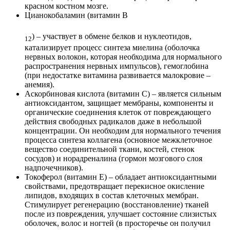
красном костном мозге.
Цианокобаламин (витамин В
) – участвует в обмене белков и нуклеотидов,
12
катализирует процесс синтеза миелина (оболочка
нервных волокон, которая необходима для нормального
распространения нервных импульсов), гемоглобина
(при недостатке витамина развивается малокровие –
анемия).
Аскорбиновая кислота (витамин С) – является сильным
антиоксидантом, защищает мембраны, компоненты и
органические соединения клеток от повреждающего
действия свободных радикалов даже в небольшой
концентрации. Он необходим для нормального течения
процесса синтеза коллагена (основное межклеточное
вещество соединительной ткани, костей, стенок
сосудов) и норадреналина (гормон мозгового слоя
надпочечников).
Токоферол (витамин Е) – обладает антиоксидантными
свойствами, предотвращает перекисное окисление
липидов, входящих в состав клеточных мембран.
Стимулирует регенерацию (восстановление) тканей
после из повреждения, улучшает состояние слизистых
оболочек, волос и ногтей (в просторечье он получил