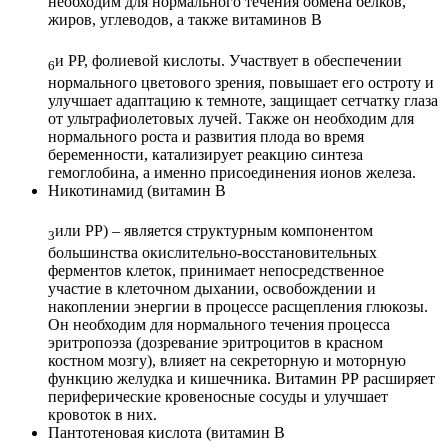
необходим для нормального течения обмена белков,
жиров, углеводов, а также витаминов В
и РР, фолиевой кислоты. Участвует в обеспечении
6
нормального цветового зрения, повышает его остроту и
улучшает адаптацию к темноте, защищает сетчатку глаза
от ультрафиолетовых лучей. Также он необходим для
нормального роста и развития плода во время
беременности, катализирует реакцию синтеза
гемоглобина, а именно присоединения ионов железа.
Никотинамид (витамин В
или РР) – является структурным компонентом
3
большинства окислительно-восстановительных
ферментов клеток, принимает непосредственное
участие в клеточном дыхании, освобождении и
накоплении энергии в процессе расщепления глюкозы.
Он необходим для нормального течения процесса
эритропоэза (дозревание эритроцитов в красном
костном мозгу), влияет на секреторную и моторную
функцию желудка и кишечника. Витамин РР расширяет
периферические кровеносные сосуды и улучшает
кровоток в них.
Пантотеновая кислота (витамин В