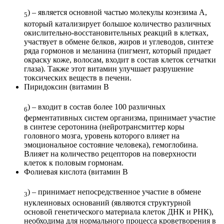
) – является основной частью молекулы коэнзима А,
5
который катализирует большое количество различных
окислительно-восстановительных реакций в клетках,
участвует в обмене белков, жиров и углеводов, синтезе
ряда гормонов и меланина (пигмент, который придает
окраску коже, волосам, входит в состав клеток сетчатки
глаза). Также этот витамин улучшает разрушение
токсических веществ в печени.
Пиридоксин (витамин В
) – входит в состав более 100 различных
6
ферментативных систем организма, принимает участие
в синтезе серотонина (нейротрансмиттер коры
головного мозга, уровень которого влияет на
эмоциональное состояние человека), гемоглобина.
Влияет на количество рецепторов на поверхности
клеток к половым гормонам.
Фолиевая кислота (витамин В
) – принимает непосредственное участие в обмене
3
нуклеиновых оснований (являются структурной
основой генетического материала клеток ДНК и РНК),
необходима для нормального процесса кроветворения в