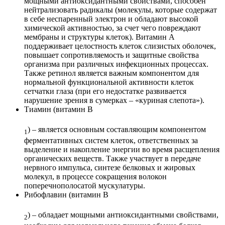
мощными антиоксидантными свойствами, способен
нейтрализовать радикалы (молекулы, которые содержат
в себе неспаренный электрон и обладают высокой
химической активностью, за счет чего повреждают
мембраны и структуры клеток). Витамин А
поддерживает целостность клеток слизистых оболочек,
повышает сопротивляемость и защитные свойства
организма при различных инфекционных процессах.
Также ретинол является важным компонентом для
нормальной функциональной активности клеток
сетчатки глаза (при его недостатке развивается
нарушение зрения в сумерках – «куриная слепота»).
Тиамин (витамин В
) – является основным составляющим компонентом
1
ферментативных систем клеток, ответственных за
выделение и накопление энергии во время расщепления
органических веществ. Также участвует в передаче
нервного импульса, синтезе белковых и жировых
молекул, в процессе сокращения волокон
поперечнополосатой мускулатуры.
Рибофлавин (витамин В
) – обладает мощными антиоксидантными свойствами,
2