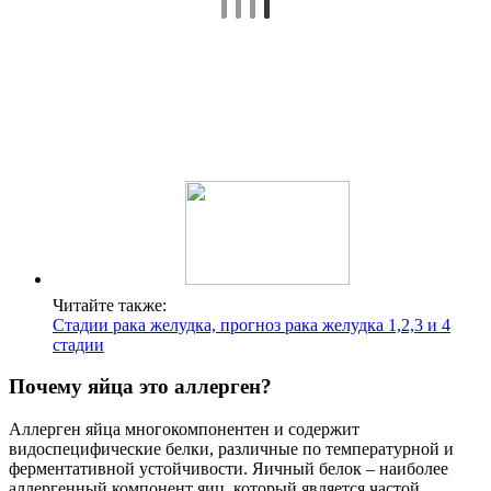
Читайте также:
Стадии рака желудка, прогноз рака желудка 1,2,3 и 4
стадии
Почему яйца это аллерген?
Аллерген яйца многокомпонентен и содержит
видоспецифические белки, различные по температурной и
ферментативной устойчивости. Яичный белок – наиболее
аллергенный компонент яиц, который является частой