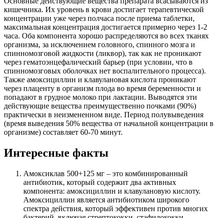
Основные действующие вещества препарата всасываются из
кишечника. Их уровень в крови достигает терапевтической
концентрации уже через полчаса после приема таблетки,
максимальная концентрация достигается примерно через 1-2
часа. Оба компонента хорошо распределяются во всех тканях
организма, за исключением головного, спинного мозга и
спинномозговой жидкости (ликвор), так как не проникают
через гематоэнцефалический барьер (при условии, что в
спинномозговых оболочках нет воспалительного процесса).
Также амоксициллин и клавулановая кислота проникают
через плаценту в организм плода во время беременности и
попадают в грудное молоко при лактации. Выводятся эти
действующие вещества преимущественно почками (90%)
практически в неизмененном виде. Период полувыведения
(время выведения 50% вещества от начальной концентрации в
организме) составляет 60-70 минут.
Интересные факты
Амоксиклав 500+125 мг – это комбинированный
антибиотик, который содержит два активных
компонента: амоксициллин и клавулановую кислоту.
Амоксициллин является антибиотиком широкого
спектра действия, который эффективен против многих
бактерий, включая стрептококки, стафилококки,