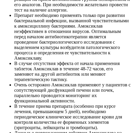
его аналогов. При необходимости желательно провести
тест на наличие аллергии.
Препарат необходимо применять только при развитии
бактериальной инфекции, вызванной чувствительными
к амоксициллину бактериями. Амоксиклав
неэффективен в отношении вирусов. Оптимальным
перед началом антибиотикотерапии является
проведение бактериологического исследования с
выделением культуры возбудителя патологического
процесса и определения ее чувствительности к
Амоксиклаву.
В случае отсутствия эффекта от начала применения
таблеток Амоксиклав в течение 48-72 часов, его
заменяют на другой антибиотик или меняют
терапевтическую тактику.
Очень осторожно Амоксиклав применяют у пациентов с
сопутствующей дисфункцией печени или почек,
параллельно проводится мониторинг их
функциональной активности.
В течение приема препарата (особенно при курсе
лечения, превышающем 5 дней), необходимо
периодическое клиническое исследование крови для
контроля количества ее форменных элементов
(эритроциты, лейкоциты и тромбоциты).
Данных о повреждающем действии Амоксиклава на