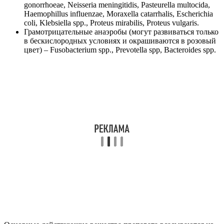
gonorrhoeae, Neisseria meningitidіs, Pasteurella multocida,
Haemophillus influenzae, Moraxella catarrhalis, Escherichia
coli, Klebsiella spp., Proteus mirabilis, Proteus vulgaris.
Грамотрицательные анаэробы (могут развиваться только
в бескислородных условиях и окрашиваются в розовый
цвет) – Fusobacterium spp., Prevotella spp, Bacteroides spp.