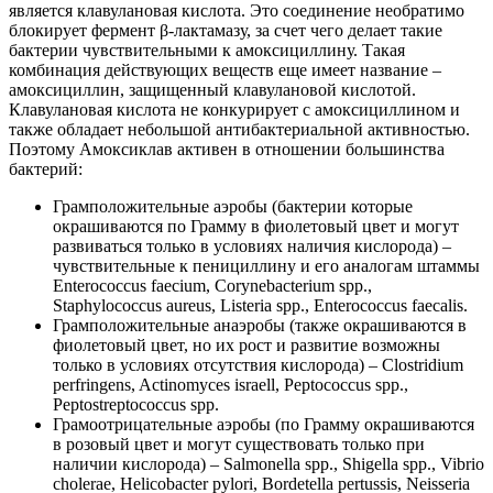
является клавулановая кислота. Это соединение необратимо
блокирует фермент β-лактамазу, за счет чего делает такие
бактерии чувствительными к амоксициллину. Такая
комбинация действующих веществ еще имеет название –
амоксициллин, защищенный клавулановой кислотой.
Клавулановая кислота не конкурирует с амоксициллином и
также обладает небольшой антибактериальной активностью.
Поэтому Амоксиклав активен в отношении большинства
бактерий:
Грамположительные аэробы (бактерии которые
окрашиваются по Грамму в фиолетовый цвет и могут
развиваться только в условиях наличия кислорода) –
чувствительные к пенициллину и его аналогам штаммы
Enterococcus faecium, Corynebacterium spp.,
Staphylococcus aureus, Listeria spp., Enterococcus faecalis.
Грамположительные анаэробы (также окрашиваются в
фиолетовый цвет, но их рост и развитие возможны
только в условиях отсутствия кислорода) – Clostridium
perfringens, Actinomyces israell, Peptococcus spp.,
Peptostreptococcus spp.
Грамоотрицательные аэробы (по Грамму окрашиваются
в розовый цвет и могут существовать только при
наличии кислорода) – Salmonella spp., Shigella spp., Vibrio
cholerae, Helicobacter pylori, Bordetella pertussis, Neisseria