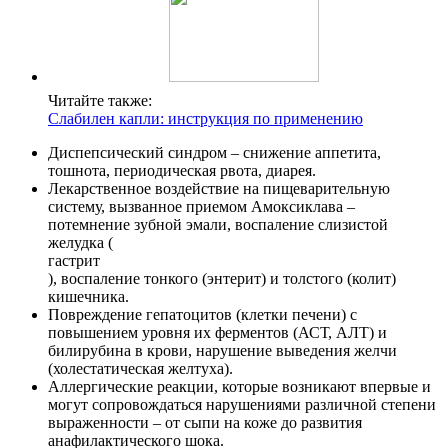
Читайте также:
Слабилен капли: инструкция по применению
Диспепсический синдром – снижение аппетита,
тошнота, периодическая рвота, диарея.
Лекарственное воздействие на пищеварительную
систему, вызванное приемом Амоксиклава –
потемнение зубной эмали, воспаление слизистой
желудка (
гастрит
), воспаление тонкого (энтерит) и толстого (колит)
кишечника.
Повреждение гепатоцитов (клетки печени) с
повышением уровня их ферментов (АСТ, АЛТ) и
билирубина в крови, нарушение выведения желчи
(холестатическая желтуха).
Аллергические реакции, которые возникают впервые и
могут сопровождаться нарушениями различной степени
выраженности – от сыпи на коже до развития
анафилактического шока.