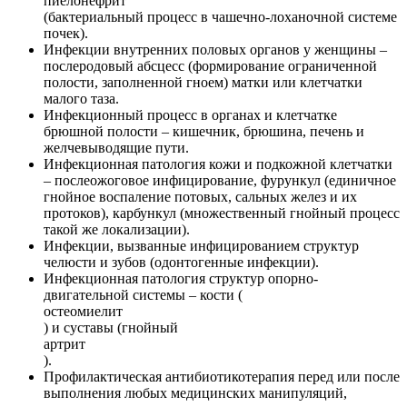
пиелонефрит
(бактериальный процесс в чашечно-лоханочной системе
почек).
Инфекции внутренних половых органов у женщины –
послеродовый абсцесс (формирование ограниченной
полости, заполненной гноем) матки или клетчатки
малого таза.
Инфекционный процесс в органах и клетчатке
брюшной полости – кишечник, брюшина, печень и
желчевыводящие пути.
Инфекционная патология кожи и подкожной клетчатки
– послеожоговое инфицирование, фурункул (единичное
гнойное воспаление потовых, сальных желез и их
протоков), карбункул (множественный гнойный процесс
такой же локализации).
Инфекции, вызванные инфицированием структур
челюсти и зубов (одонтогенные инфекции).
Инфекционная патология структур опорно-
двигательной системы – кости (
остеомиелит
) и суставы (гнойный
артрит
).
Профилактическая антибиотикотерапия перед или после
выполнения любых медицинских манипуляций,