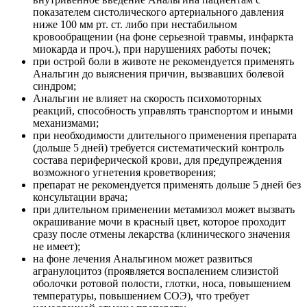
показателем систолического артериального давления
ниже 100 мм рт. ст. либо при нестабильном
кровообращении (на фоне серьезной травмы, инфаркта
миокарда и проч.), при нарушениях работы почек;
при острой боли в животе не рекомендуется применять
Анальгин до выяснения причин, вызвавших болевой
синдром;
Анальгин не влияет на скорость психомоторных
реакций, способность управлять транспортом и иными
механизмами;
при необходимости длительного применения препарата
(дольше 5 дней) требуется систематический контроль
состава периферической крови, для предупреждения
возможного угнетения кроветворения;
препарат не рекомендуется применять дольше 5 дней без
консультации врача;
при длительном применении метамизол может вызвать
окрашивание мочи в красный цвет, которое проходит
сразу после отмены лекарства (клинического значения
не имеет);
на фоне лечения Анальгином может развиться
агранулоцитоз (проявляется воспалением слизистой
оболочки ротовой полости, глотки, носа, повышением
температуры, повышением СОЭ), что требует