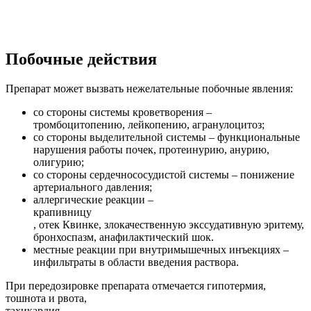
Побочные действия
Препарат может вызвать нежелательные побочные явления:
со стороны системы кроветворения –
тромбоцитопению, лейкопению, агранулоцитоз;
со стороны выделительной системы – функциональные
нарушения работы почек, протеинурию, анурию,
олигурию;
со стороны сердечнососудистой системы – понижение
артериального давления;
аллергические реакции –
крапивницу
, отек Квинке, злокачественную экссудативную эритему,
бронхоспазм, анафилактический шок.
местные реакции при внутримышечных инъекциях –
инфильтраты в области введения раствора.
При передозировке препарата отмечается гипотермия,
тошнота и рвота,
тахикардия