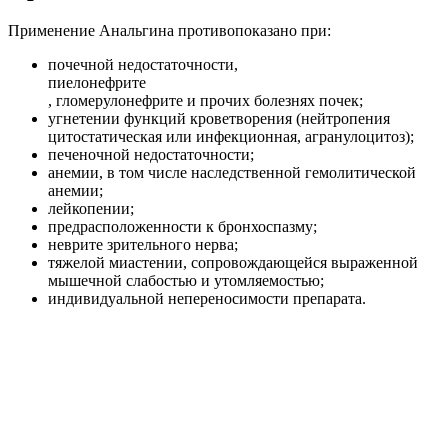
Применение Анальгина противопоказано при:
почечной недостаточности,
пиелонефрите
, гломерулонефрите и прочих болезнях почек;
угнетении функций кроветворения (нейтропения
цитостатическая или инфекционная, агранулоцитоз);
печеночной недостаточности;
анемии, в том числе наследственной гемолитической
анемии;
лейкопении;
предрасположенности к бронхоспазму;
неврите зрительного нерва;
тяжелой миастении, сопровождающейся выраженной
мышечной слабостью и утомляемостью;
индивидуальной непереносимости препарата.