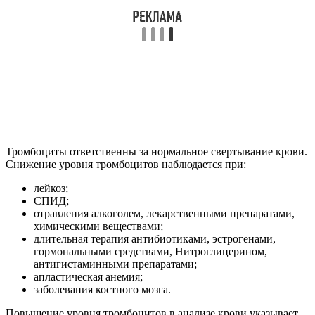
Тромбоциты ответственны за нормальное свертывание крови.
Снижение уровня тромбоцитов наблюдается при:
лейкоз;
СПИД;
отравления алкоголем, лекарственными препаратами,
химическими веществами;
длительная терапия антибиотиками, эстрогенами,
гормональными средствами, Нитроглицерином,
антигистаминными препаратами;
апластическая анемия;
заболевания костного мозга.
Повышение уровня тромбоцитов в анализе крови указывает