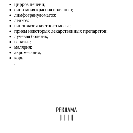
цирроз печени;
системная красная волчанка;
лимфогрануломатоз;
лейкоз;
гипоплазия костного мозга;
прием некоторых лекарственных препаратов;
лучевая болезнь;
гепатит;
малярия;
акромегалия;
корь
.