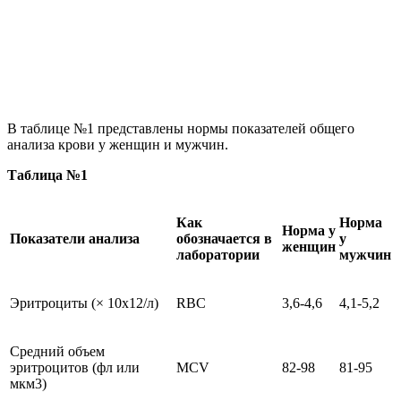
В таблице №1 представлены нормы показателей общего
анализа крови у женщин и мужчин.
Таблица №1
Как
Норма
Норма у
Показатели анализа
обозначается в
у
женщин
лаборатории
мужчин
Эритроциты (× 10х12/л)
RBC
3,6-4,6
4,1-5,2
Средний объем
эритроцитов (фл или
MCV
82-98
81-95
мкм3)