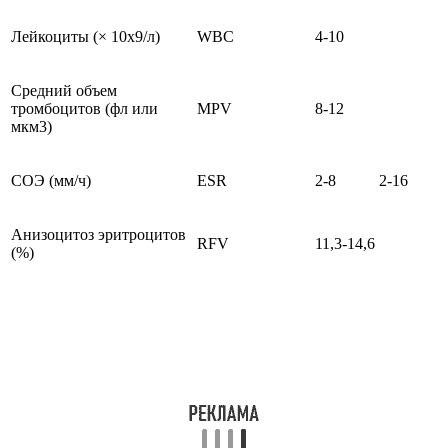
Лейкоциты (× 10х9/л)
WBC
4-10
Средний объем
тромбоцитов (фл или
MPV
8-12
мкм3)
СОЭ (мм/ч)
ESR
2-8
2-16
Анизоцитоз эритроцитов
RFV
11,3-14,6
(%)