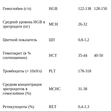
Гемоглобин (г/л)
HGB
122-138
128-150
Средний уровень HGB в
MCH
26-32
эритроците (пг)
Цветной показатель
ЦП
0,8-1,2
Гематокрит (в %
HCT
35-44
40-50
соотношении)
Тромбоциты (× 10х9/л)
PLT
178-318
Средняя концентрация
эритроцитов в
MCHC
31-38
гемоглобине (%)
Ретикулоциты (%)
RET
0,4-1,3