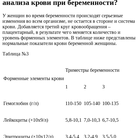
анализа крови при беременности?
У женщин во время беременности происходят серьезные
изменения во всем организме, не остается в стороне и система
крови. Добавляется третий круг кровообращения –
плацентарный, в результате чего меняется количество и
уровень форменных элементов. В таблице ниже представлены
нормальные показатели крови беременной женщины.
Таблица №3
Триместры беременности
Форменные элементы крови
1
2
3
Гемоглобин (г/л)
110-150
105-140
100-135
Лейкоциты (×10х9/л)
5,8-10,1
7,0-10,3
6,7-10,5
Эритроциты (×10х12/л)
3,4-5,4
3,2-4,9
3,5-5,0