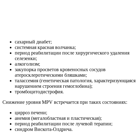
сахарный диабет;
системная красная волчанка;
период реабилитации после хирургического удаления
селезенки;
алкоголизм;
закупорка просветов кровеносных сосудов
атеросклеротическими бляшками;
талассемия (генетическая патология, характеризующаяся
нарушением строения гемоглобина);
тромбоцитодистрофия.
Снижение уровня MPV встречается при таких состояниях:
цирроз печени;
анемия (мегалобластная и пластическая);
период реабилитации после лучевой терапии;
синдром Вискота-Олдрича.