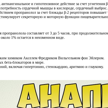
 антиангинальное и гипотензивное действие за счет угнетения β
, потребность сердечной мышцы в кислороде, сердечный выброс
йствием пропранолол за счет блокады β-2 рецепторов повышает 
 стимулирует секреторную и моторную функции пищеварительно
пропранолола составляет от 3 до 5 часов, при продолжительном
около 1% остается в неизменном виде.
дским химиком Акселем Фредриком Вильгельмом фон Эйлером.
х бета-блокаторов в мире.
ний, включая гипертонию, стенокардию, аритмию и глаукому.