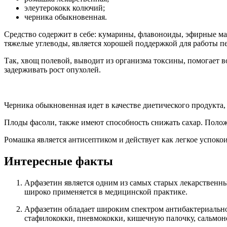
элеутерококк колючий;
черника обыкновенная.
Средство содержит в себе: кумарины, флавоноиды, эфирные ма
тяжелые углеводы, является хорошей поддержкой для работы п
Так, хвощ полевой, выводит из организма токсины, помогает в
задерживать рост опухолей.
Черника обыкновенная идет в качестве диетического продукта,
Плоды фасоли, также имеют способность снижать сахар. Полож
Ромашка является антисептиком и действует как легкое успоко
Интересные факты
Арфазетин является одним из самых старых лекарственны
широко применяется в медицинской практике.
Арфазетин обладает широким спектром антибактериально
стафилококки, пневмококки, кишечную палочку, сальмон