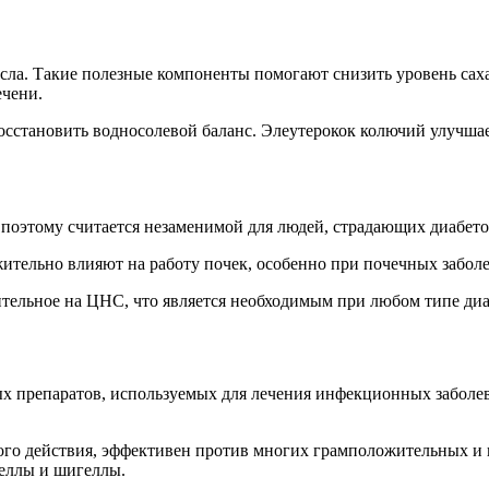
сла. Такие полезные компоненты помогают снизить уровень сах
ечени.
осстановить водносолевой баланс. Элеутерокок колючий улучшает
 поэтому считается незаменимой для людей, страдающих диабето
ительно влияют на работу почек, особенно при почечных забол
ительное на ЦНС, что является необходимым при любом типе диа
х препаратов, используемых для лечения инфекционных заболева
го действия, эффективен против многих грамположительных и 
еллы и шигеллы.