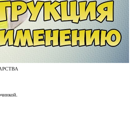
АРСТВА
рчинкой.