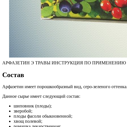
АРФАЗЕТИН Э ТРАВЫ ИНСТРУКЦИЯ ПО ПРИМЕНЕНИЮ П
Состав
Арфазетин имеет порошкообразный вид, серо-зеленого оттенка.
Данное сырье имеет следующий состав:
шиповник (плоды);
зверобой;
плоды фасоли обыкновенной;
хвощ полевой;
ромашка лекарственная;