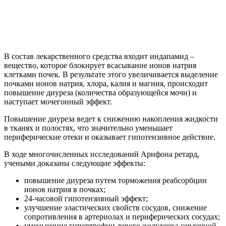
В состав лекарственного средства входит индапамид –
вещество, которое блокирует всасывание ионов натрия
клетками почек. В результате этого увеличивается выделение
почками ионов натрия, хлора, калия и магния, происходит
повышение диуреза (количества образующейся мочи) и
наступает мочегонный эффект.
Повышение диуреза ведет к снижению накопления жидкости
в тканях и полостях, что значительно уменьшает
периферические отеки и оказывает гипотензивное действие.
В ходе многочисленных исследований Арифона ретард,
учеными доказаны следующие эффекты:
повышение диуреза путем торможения реабсорбции
ионов натрия в почках;
24-часовой гипотензивный эффект;
улучшение эластических свойств сосудов, снижение
сопротивления в артериолах и периферических сосудах;
уменьшение гипертрофии левого желудочка сердечной