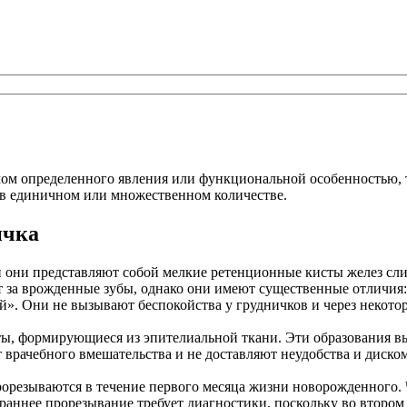
мом определенного явления или функциональной особенностью, т
 в единичном или множественном количестве.
ичка
они представляют собой мелкие ретенционные кисты желез сли
 за врожденные зубы, однако они имеют существенные отличия:
». Они не вызывают беспокойства у грудничков и через некотор
 формирующиеся из эпителиальной ткани. Эти образования выгл
т врачебного вмешательства и не доставляют неудобства и диск
резываются в течение первого месяца жизни новорожденного. Ча
раннее прорезывание требует диагностики, поскольку во втором 