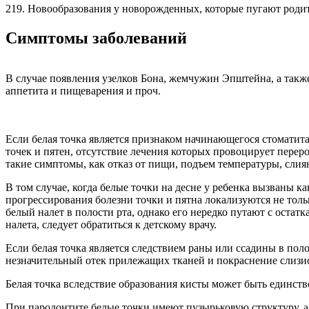
219. Новообразования у новорожденных, которые пугают роди
Симптомы заболеваний
В случае появления узелков Бона, жемчужин Эпштейна, а такж
аппетита и пищеварения и проч.
Если белая точка является признаком начинающегося стоматит
точек и пятен, отсутствие лечения которых провоцирует пере
такие симптомы, как отказ от пищи, подъем температуры, слия
В том случае, когда белые точки на десне у ребенка вызваны
прогрессирования болезни точки и пятна локализуются не тольк
белый налет в полости рта, однако его нередко путают с оста
налета, следует обратиться к детскому врачу.
Если белая точка является следствием раны или ссадины в поло
незначительный отек прилежащих тканей и покраснение слизи
Белая точка вследствие образования кисты может быть единс
При пародонтите белые точки имеют пузырьковую структуру, а 