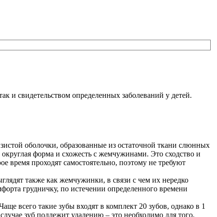
ак и свидетельством определенных заболеваний у детей.
зистой оболочки, образованные из остаточной ткани слюнных
 округлая форма и схожесть с жемчужинами. Это сходство и
ое время проходят самостоятельно, поэтому не требуют
ядят также как жемчужинки, в связи с чем их нередко
омфорта грудничку, по истечении определенного времени
ще всего такие зубы входят в комплект 20 зубов, однако в 1
случае зуб подлежит удалению – это необходимо для того,