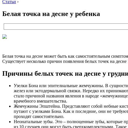
Статьи
›
Белая точка на десне у ребенка
Белая точка на десне может быть как самостоятельным симпто
Существует несколько причин появления белых точек на десне
Причины белых точек на десне у грудн
Узелки Бона или эпителиальные жемчужины. В сущности 
желез или эктодермальной связки. Нередко их принимают
стало причиной названия явления в народе «жемчужницей
врачебного вмешательства.
Жемчужины Эпштейна. Представляют собой небные кисты,
путают с узелками Бона. Как и последние, они не требую
проходят самостоятельно.
Неонатальные зубы. Это – полноценные зубы, которые про
из 10 случаев они могут быть сверхкомплектными. Такое 