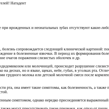
телей! Натадент
е при врожденных и неонатальных зубах отсутствуют какие-либо
а, болезнь сопровождается следующей клинической картиной: п
рождение в болезненные язвочки. В период их формирования бол
ние очагов поражения слизистых оболочек и др.
 кандидомикозом или молочницей, происходит разрушение слизис
о на деснах, но и языке, щеках, небе, губах, в уголках рта. О
тками грудного молока или детской молочной смеси после кормле
сти рта, она имеет такие симптомы, как болезненность, а также
стой.
твенным симптомом, однако нередко присоединяется выраженный
также могут присутствовать такие признаки, как отказ от пищи