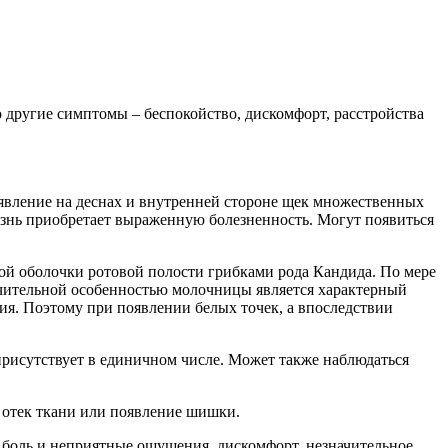
 другие симптомы – беспокойство, дискомфорт, расстройства
оявление на деснах и внутренней стороне щек множественных
езнь приобретает выраженную болезненность. Могут появиться
той оболочки ротовой полости грибками рода Кандида. По мере
тличительной особенностью молочницы является характерный
ния. Поэтому при появлении белых точек, а впоследствии
 присутствует в единичном числе. Может также наблюдаться
 отек ткани или появление шишки.
, боль и неприятные ощущения, дискомфорт, незначительное