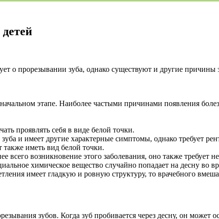
 детей
вует о прорезывании зуба, однако существуют и другие причины 
а начальном этапе. Наиболее частыми причинами появления болез
ать проявлять себя в виде белой точки.
 зуба и имеет другие характерные симптомы, однако требует рен
 также иметь вид белой точки.
е всего возникновение этого заболевания, оно также требует н
ециальное химическое вещество случайно попадает на десну во в
ветления имеет гладкую и ровную структуру, то врачебного вмеша
резывания зубов. Когда зуб пробивается через десну, он может 