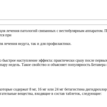
в для лечения патологий связанных с вестибулярным аппаратом.
тся при
я лечения недуга, так и для профилактики.
о быстрое наступление эффекта: практически сразу после перв
ру недель. Такое свойство и объясняет популярность Бетавера к
которые содержат 8 мг, 16 мг или 24 мг бетагистина дигидрохло
гательные вещества, входящие в состав таблеток, следующие: