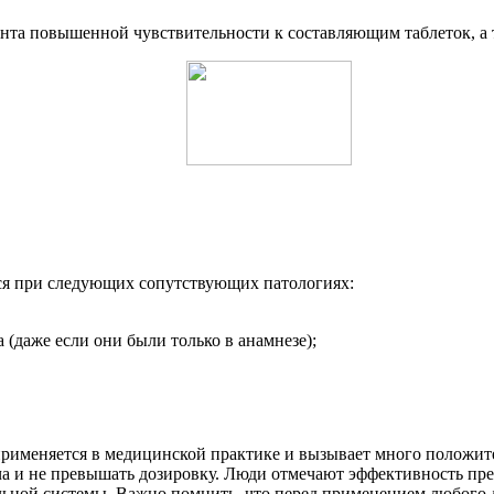
ента повышенной чувствительности к составляющим таблеток, 
тся при следующих сопутствующих патологиях:
(даже если они были только в анамнезе);
о применяется в медицинской практике и вызывает много полож
ча и не превышать дозировку. Люди отмечают эффективность преп
ьной системы. Важно помнить, что перед применением любого л