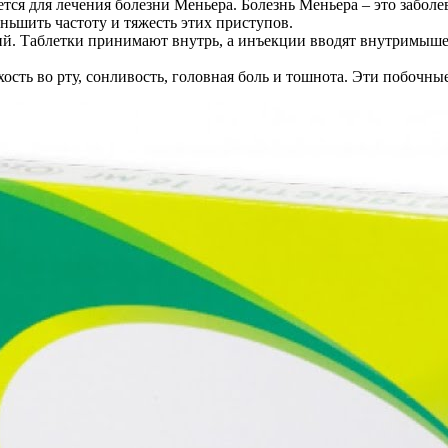
ется для лечения болезни Меньера. Болезнь Меньера – это забол
ньшить частоту и тяжесть этих приступов.
ций. Таблетки принимают внутрь, а инъекции вводят внутримыше
ость во рту, сонливость, головная боль и тошнота. Эти побочны