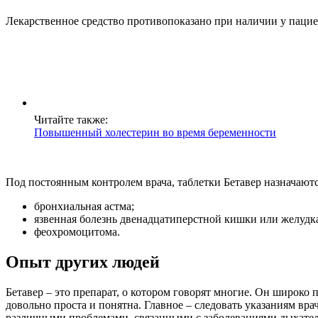
Лекарственное средство противопоказано при наличии у паци
Читайте также:
Повышенный холестерин во время беременности
Под постоянным контролем врача, таблетки Бетавер назначаю
бронхиальная астма;
язвенная болезнь двенадцатиперстной кишки или желудка 
феохромоцитома.
Опыт других людей
Бетавер – это препарат, о котором говорят многие. Он широк
довольно проста и понятна. Главное – следовать указаниям вра
различными проблемами, связанными с заболеваниями дыхател