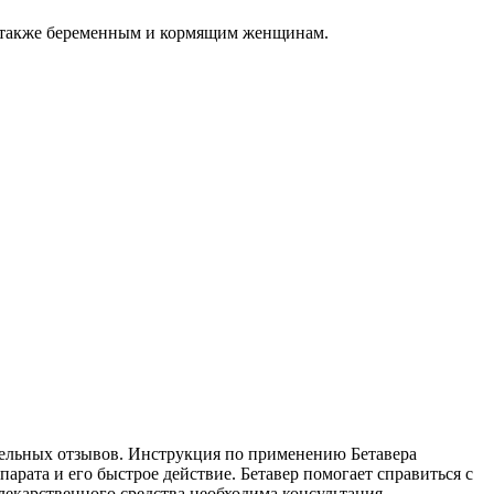
а также беременным и кормящим женщинам.
ительных отзывов. Инструкция по применению Бетавера
арата и его быстрое действие. Бетавер помогает справиться с
екарственного средства необходима консультация