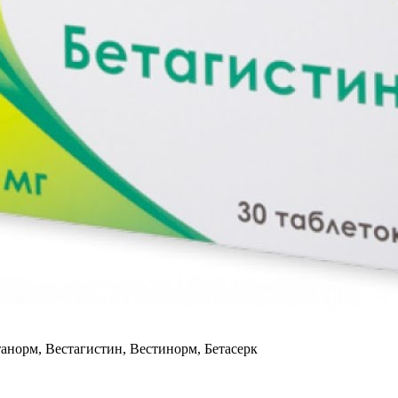
танорм, Вестагистин, Вестинорм, Бетасерк