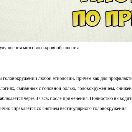
я улучшения мозгового кровообращения
м головокружении любой этиологии, причем как для профилактик
ологиях, связанных с головной болью, головокружением, снижен
блюдается через 3 часа, после применения. Полностью выводитс
лично справляется со снятием вестибулярного головокружения.