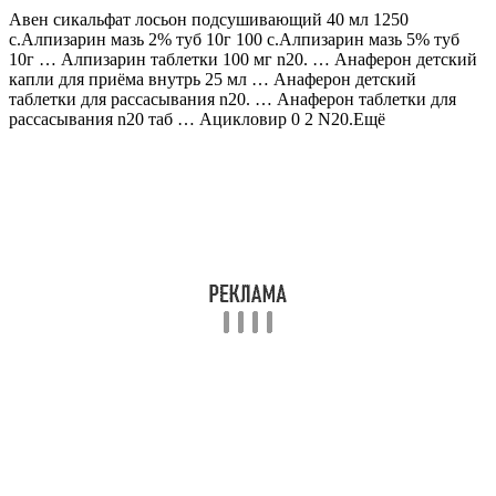
Авен сикальфат лосьон подсушивающий 40 мл 1250
c.Алпизарин мазь 2% туб 10г 100 c.Алпизарин мазь 5% туб
10г … Алпизарин таблетки 100 мг n20. … Анаферон детский
капли для приёма внутрь 25 мл … Анаферон детский
таблетки для рассасывания n20. … Анаферон таблетки для
рассасывания n20 таб … Ацикловир 0 2 N20.Ещё