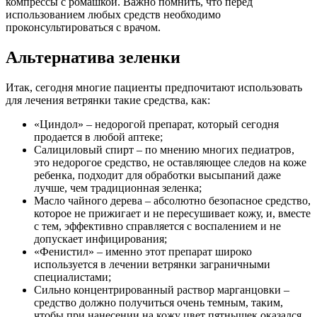
компрессы с ромашкой. Важно помнить, что перед
использованием любых средств необходимо
проконсультироваться с врачом.
Альтернатива зеленки
Итак, сегодня многие пациенты предпочитают использовать
для лечения ветрянки такие средства, как:
«Циндол» – недорогой препарат, который сегодня
продается в любой аптеке;
Салициловый спирт – по мнению многих педиатров,
это недорогое средство, не оставляющее следов на коже
ребенка, подходит для обработки высыпаний даже
лучше, чем традиционная зеленка;
Масло чайного дерева – абсолютно безопасное средство,
которое не прижигает и не пересушивает кожу, и, вместе
с тем, эффективно справляется с воспалением и не
допускает инфицирования;
«Фенистил» – именно этот препарат широко
используется в лечении ветрянки заграничными
специалистами;
Сильно концентрированный раствор марганцовки –
средство должно получиться очень темным, таким,
чтобы при нанесении на кожу цвет пятнышек оказался