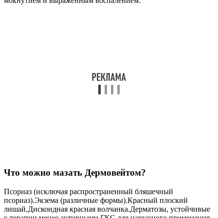
мокнутием и выраженным воспалением.
Что можно мазать Дермовейтом?
Псориаз (исключая распространенный бляшечный
псориаз).Экзема (различные формы).Красный плоский
лишай.Дискоидная красная волчанка.Дерматозы, устойчивые
к терапии менее активными ГКС для наружного применения.