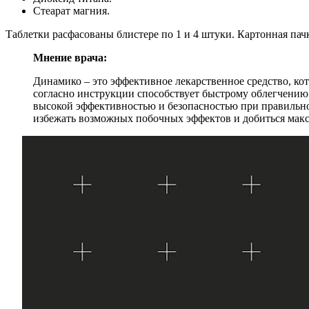
Стеарат магния.
Таблетки расфасованы блистере по 1 и 4 штуки. Картонная па
Мнение врача:
Динамико – это эффективное лекарственное средство, ко
согласно инструкции способствует быстрому облегчению
высокой эффективностью и безопасностью при правильно
избежать возможных побочных эффектов и добиться макс