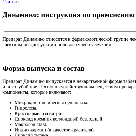
Статьи
›
Динамико: инструкция по применению
Препарат Динамико относится к фармакологической группе ле
эректильной дисфункции полового члена у мужчин.
Форма выпуска и состав
Препарат Динамико выпускается в лекарственной форме таблет
или голубой цвет. Основным действующим веществом препарата я
компоненты, которые включают:
Микрокристаллическая целлюлоза.
Гипролоза.
Кросскармелоза натрия.
Диоксид кремния коллоидный безводный.
Макрогол 4000.
Индигокармин (в качестве красителя).
Диоксид титана.