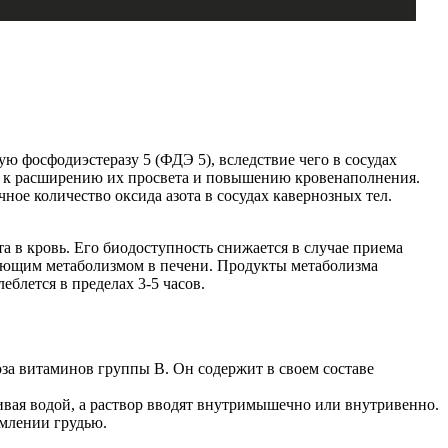
фосфодиэстеразу 5 (ФДЭ 5), вследствие чего в сосудах
т к расширению их просвета и повышению кровенаполнения.
ное количество оксида азота в сосудах кавернозных тел.
а в кровь. Его биодоступность снижается в случае приема
едующим метаболизмом в печени. Продукты метаболизма
еблется в пределах 3-5 часов.
за витаминов группы В. Он содержит в своем составе
ивая водой, а раствор вводят внутримышечно или внутривенно.
рмлении грудью.