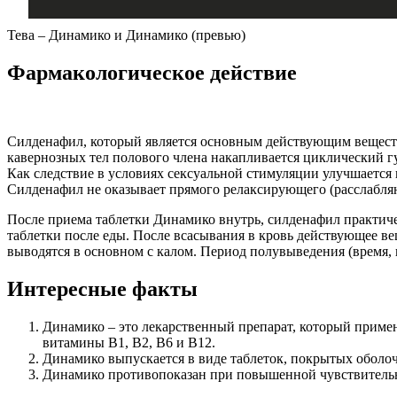
Тева – Динамико и Динамико (превью)
Фармакологическое действие
Силденафил, который является основным действующим веществ
кавернозных тел полового члена накапливается циклический 
Как следствие в условиях сексуальной стимуляции улучшается п
Силденафил не оказывает прямого релаксирующего (расслабля
После приема таблетки Динамико внутрь, силденафил практиче
таблетки после еды. После всасывания в кровь действующее в
выводятся в основном с калом. Период полувыведения (время, в
Интересные факты
Динамико – это лекарственный препарат, который примен
витамины В1, В2, В6 и В12.
Динамико выпускается в виде таблеток, покрытых оболоч
Динамико противопоказан при повышенной чувствительно