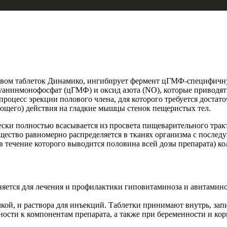
ом таблеток Динамико, ингибирует фермент цГМФ-специфичную 
гуанинмонофосфат (цГМФ) и оксид азота (NO), которые приводя
роцесс эрекции полового члена, для которого требуется достаточ
ющего) действия на гладкие мышцы стенок пещеристых тел.
ски полностью всасывается из просвета пищеварительного тракт
ещество равномерно распределяется в тканях организма с посл
 течение которого выводится половина всей дозы препарата) кол
яется для лечения и профилактики гиповитаминоза и авитамино
кой, и раствора для инъекций. Таблетки принимают внутрь, зап
сти к компонентам препарата, а также при беременности и ко