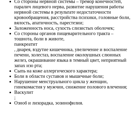
Со стороны нервной системы – тремор конечностей,
паралич лицевого нерва, развитие нарушения работы
нервной системы в результате недостаточности
кровообращения, расстройства психики, головные боли,
вялость, апатичность, парестезии;
Заложенность носа, сухость слизистых оболочек;
Со стороны органов пищеварительного тракта –
тошнота, боли в животе,
панкреатит
, диарея, вздутие кишечника, увеличение и воспаление
печени, холестаз, воспаление околоушных слюнных
желез, окрашивание языка в темный цвет, неприятный
запах изо рта;
Сыпь на коже аллергического характера;
Боли в области суставов и мышечные боли;
Нарушение менструального цикла у женщин,
гинекомастия у мужчин, снижение полового влечения;
Васкулит
;
Озноб и лихорадка, эозинофилия.