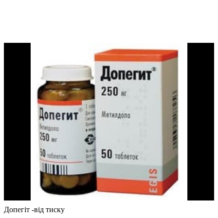
Допегіт -від тиску