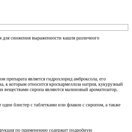
я для снижения выраженности кашля различного
м препарата является гидрохлорид амброксола, его
тва, к которым относится кроскармеллоза натрия, кукурузный
ми веществами сиропа являются малиновый ароматизатор,
 один блистер с таблетками или флакон с сиропом, а также
нструкция по применению содержит подробную