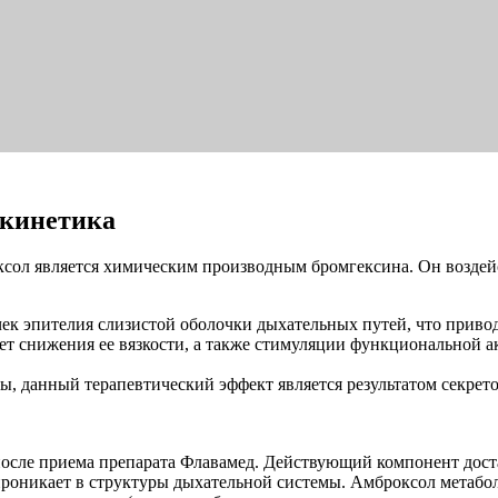
окинетика
ол является химическим производным бромгексина. Он воздейс
чек эпителия слизистой оболочки дыхательных путей, что прив
ет снижения ее вязкости, а также стимуляции функциональной 
 данный терапевтический эффект является результатом секрето
 после приема препарата Флавамед. Действующий компонент дост
 проникает в структуры дыхательной системы. Амброксол метабо