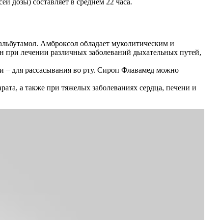
й дозы) составляет в среднем 22 часа.
сальбутамол. Амброксол обладает муколитическим и
ен при лечении различных заболеваний дыхательных путей,
ки – для рассасывания во рту. Сироп Флавамед можно
ата, а также при тяжелых заболеваниях сердца, печени и