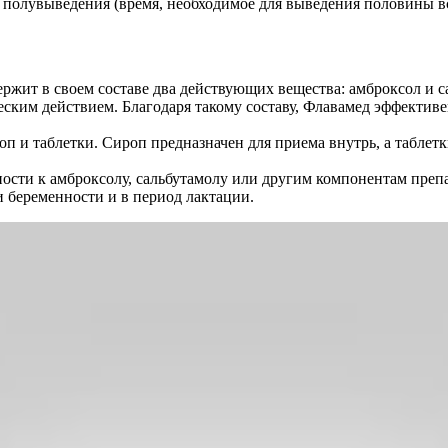
полувыведения (время, необходимое для выведения половины все
ржит в своем составе два действующих вещества: амброксол и 
ским действием. Благодаря такому составу, Флавамед эффектив
п и таблетки. Сироп предназначен для приема внутрь, а таблет
ти к амброксолу, сальбутамолу или другим компонентам препар
 беременности и в период лактации.