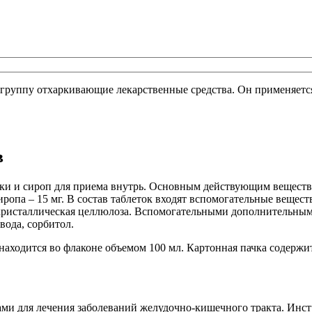
группу отхаркивающие лекарственные средства. Он применяетс
в
ки и сироп для приема внутрь. Основным действующим вещество
сиропа – 15 мг. В состав таблеток входят вспомогательные вещес
рокристаллическая целлюлоза. Вспомогательными дополнительны
вода, сорбитол.
находится во флаконе объемом 100 мл. Картонная пачка содержит
ачами для лечения заболеваний желудочно-кишечного тракта. И