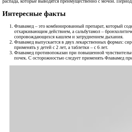
распада, которые выводятся преимущественно с мочой. Период 
Интересные факты
Флавамед – это комбинированный препарат, который соде
отхаркивающим действием, а сальбутамол – бронхолитиче
сопровождающихся кашлем и затруднением дыхания.
Флавамед выпускается в двух лекарственных формах: сиро
применять у детей с 2 лет, а таблетки – с 6 лет.
Флавамед противопоказан при повышенной чувствительнос
почек. С осторожностью следует применять Флавамед при