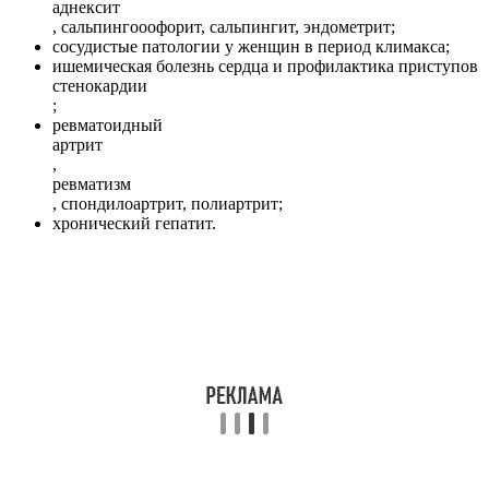
аднексит
, сальпингооофорит, сальпингит, эндометрит;
сосудистые патологии у женщин в период климакса;
ишемическая болезнь сердца и профилактика приступов
стенокардии
;
ревматоидный
артрит
,
ревматизм
, спондилоартрит, полиартрит;
хронический гепатит.