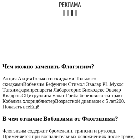
Чем можно заменить Флогэнзим?
Акция АкцияТолько со скидками Только со
скидкамиВобэнзим Бефунгин Стимол Эвалар PL.Мукос
Татхимфармпрепараты Лабароторис Биокодекс Эвалар
Квадрат-СЦитруллина малат Гриба березового экстракт
Кобальта хлоридблистерВозрастной диапазон с 5 лет200.
Показать всеЕщё
В чем отличие Вобэнзима от Флогэнзима?
Флогэнзим содержит бромелаин, трипсин и рутозид.
Применяется при воспалительных осложнениях после травм,