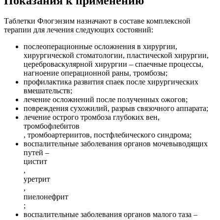
Показания к применению
Таблетки Флогэнзим назначают в составе комплексной
терапии для лечения следующих состояний:
послеоперационные осложнения в хирургии,
хирургической стоматологии, пластической хирургии,
цереброваскулярной хирургии – спаечные процессы,
нагноение операционной раны, тромбозы;
профилактика развития спаек после хирургических
вмешательств;
лечение осложнений после полученных ожогов;
повреждения сухожилий, разрыв связочного аппарата;
лечение острого тромбоза глубоких вен,
тромбофлебитов
, тромбоартериитов, постфлебического синдрома;
воспалительные заболевания органов мочевыводящих
путей –
цистит
,
уретрит
,
пиелонефрит
;
воспалительные заболевания органов малого таза –