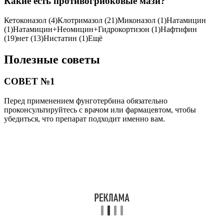
Какие есть противогрибковые мази?
Кетоконазол (4)Клотримазол (21)Миконазол (1)Натамицин
(1)Натамицин+Неомицин+Гидрокортизон (1)Нафтифин
(19)нет (13)Нистатин (1)Ещё
Полезные советы
СОВЕТ №1
Перед применением фунготербина обязательно
проконсультируйтесь с врачом или фармацевтом, чтобы
убедиться, что препарат подходит именно вам.