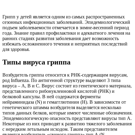
Грипп у детей является одним из самых распространенных
сезонных инфекционных заболеваний. Эпидемиологический
подъем заболеваемости отмечается в зимне-весенний период
года. Знание правил профилактики и адекватного лечения на
ранних стадиях развития заболевания дает возможность
избежать осложненного течения и неприятных последствий
для здоровья.
Типы вируса гриппа
Возбудитель гриппа относится к РНК-содержащим вирусам,
род Influenza. По антигенной структуре выделяют 3 типа
вируса – А, В и С. Вирус состоит из генетического материала,
представленного рибонуклеиновой кислотой (РНК) и
белковой капсулы. В ней содержатся ферменты
нейраминидаза (N) и гемагглютинин (H). В зависимости от
генетического штамма возбудителя выделяется несколько
типов данных белков, которые имеют численные обозначения.
Эпидемиологическую опасность представляют вирусы тип А.
Некоторые из них приводят к развитию тяжелого заболевания
с нередким летальным исходом. Таким представителем
является возбудитель «свиного гриппа» тип А (N