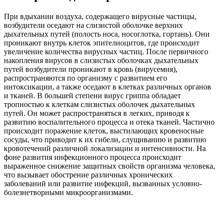
При вдыхании воздуха, содержащего вирусные частицы,
возбудители оседают на слизистой оболочке верхних
дыхательных путей (полость носа, носоглотка, гортань). Они
проникают внутрь клеток эпителиоцитов, где происходит
увеличение количества вирусных частиц. После первичного
накопления вирусов в слизистых оболочках дыхательных
путей возбудители проникают в кровь (вирусемия),
распространяются по организму с развитием его
интоксикации, а также оседают в клетках различных органов
и тканей. В большей степени вирус гриппа обладает
тропностью к клеткам слизистых оболочек дыхательных
путей. Он может распространяться в легких, приводя к
развитию воспалительного процесса и отека тканей. Частично
происходит поражение клеток, выстилающих кровеносные
сосуды, что приводит к их гибели, слущиванию и развитию
кровотечений различной локализации и интенсивности. На
фоне развития инфекционного процесса происходит
выраженное снижение защитных свойств организма человека,
что вызывает обострение различных хронических
заболеваний или развитие инфекций, вызванных условно-
болезнетворными микроорганизмами.