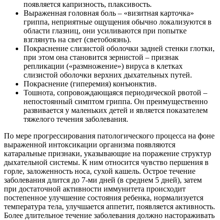
появляется капризность, плаксивость.
Выраженная головная боль – «визитная карточка»
гриппа, неприятные ощущения обычно локализуются в
области глазниц, они усиливаются при попытке
взглянуть на свет (светобоязнь).
Покраснение слизистой оболочки задней стенки глотки,
при этом она становится зернистой – признак
репликации («размножение») вируса в клетках
слизистой оболочки верхних дыхательных путей.
Покраснение (гиперемия) конъюнктив.
Тошнота, сопровождающаяся периодической рвотой –
непостоянный симптом гриппа. Он преимущественно
развивается у маленьких детей и является показателем
тяжелого течения заболевания.
По мере прогрессирования патологического процесса на фоне
выраженной интоксикации организма появляются
катаральные признаки, указывающие на поражение структур
дыхательной системы. К ним относится чувство першения в
горле, заложенность носа, сухой кашель. Острое течение
заболевания длится до 7-ми дней (в среднем 5 дней), затем
при достаточной активности иммунитета происходит
постепенное улучшение состояния ребенка, нормализуется
температура тела, улучшается аппетит, появляется активность.
Более длительное течение заболевания должно настораживать