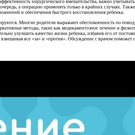
 эффективность хирургического вмешательства, важно учитыват
очередь, а операцию применять только в крайних случаях. Так
ожнений и обеспечения быстрого восстановления ребенка.
ируются. Многие родители выражают обеспокоенность по поводу
ервативные методы, такие как медикаментозное лечение и физио
чительно улучшить качество жизни ребенка, избавив его от посто
 взвешивая все «за» и «против». Обсуждение с врачом поможет