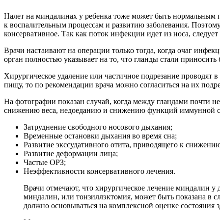
Налет на миндалинах у ребенка тоже может быть нормальным п
к воспалительным процессам и развитию заболевания. Поэтому,
консервативное. Так как поток инфекции идет из носа, следует
Врачи настаивают на операции только тогда, когда очаг инфек
орган полностью указывает на то, что гланды стали приносить 
Хирургическое удаление или частичное подрезание проводят 
пищу, то по рекомендации врача можно согласиться на их подр
На фотографии показан случай, когда между гландами почти не
снижению веса, недоеданию и снижению функций иммунной си
Затруднение свободного носового дыхания;
Временные остановки дыхания во время сна;
Развитие экссудативного отита, приводящего к снижению
Развитие деформации лица;
Частые ОРЗ;
Неэффективности консервативного лечения.
Врачи отмечают, что хирургическое лечение миндалин у 
миндалин, или тонзиллэктомия, может быть показана в с
должно основываться на комплексной оценке состояния зд