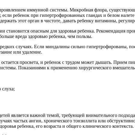
роявлением иммунной системы. Микробная флора, существующая 
 если ребенок при гипертрофированных гландах и белом налете 
 держать этот орган в чистоте, давать ребенку витамины, регулир
ции становится опасным для здоровья ребенка. Рекомендация про
больше вреда здоровью ребенка, чем пользы.
в редких случаях. Если миндалины сильно гипертрофированы, п
езание или удаление.
 остается просвета, и ребенок с трудом может дышать. Прием пи
стемы. Показаниями к применению хирургического вмешательс
 слуха;
детей является важной темой, требующей внимательного подход
лучаях частых ангин, хронического тонзиллита или обструктивн
оровья ребенка, его возраста и общего клинического контекста.