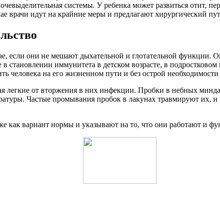
мочевыделительная системы. У ребенка может развиться отит, пе
учае врачи идут на крайние меры и предлагают хирургический пу
ельство
е, если они не мешают дыхательной и глотательной функции. Он
 в становлении иммунитета в детском возрасте, в подростковом 
 человека на его жизненном пути и без острой необходимости у
я легкие от вторжения в них инфекции. Пробки в небных минда
ратуры. Частые промывания пробок в лакунах травмируют их, и 
как вариант нормы и указывают на то, что они работают и фун