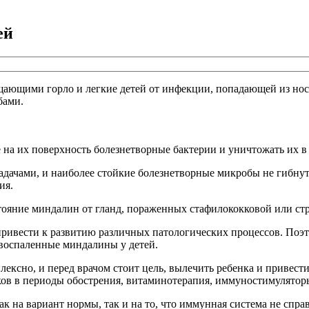
ей
щими горло и легкие детей от инфекции, попадающей из носа.
бами.
на их поверхность болезнетворные бактерии и уничтожать их в 
адачами, и наиболее стойкие болезнетворные микробы не гибнут в
ия.
тояние миндалин от гланд, пораженных стафилококковой или ст
привести к развитию различных патологических процессов. Поэт
 воспаленные миндалины у детей.
ексно, и перед врачом стоит цель, вылечить ребенка и привес
ков в периоды обострения, витаминотерапия, иммуностимулятор
 на вариант нормы, так и на то, что иммунная система не справл