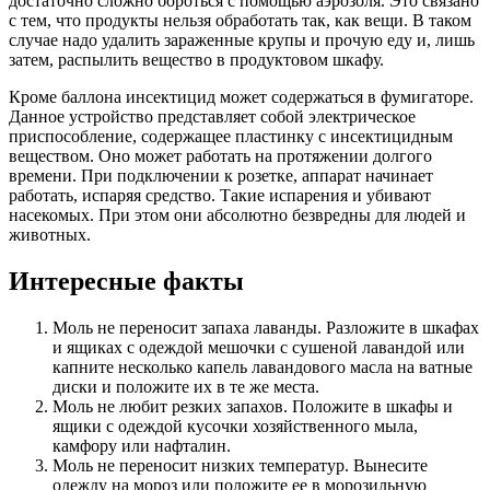
достаточно сложно бороться с помощью аэрозоля. Это связано
с тем, что продукты нельзя обработать так, как вещи. В таком
случае надо удалить зараженные крупы и прочую еду и, лишь
затем, распылить вещество в продуктовом шкафу.
Кроме баллона инсектицид может содержаться в фумигаторе.
Данное устройство представляет собой электрическое
приспособление, содержащее пластинку с инсектицидным
веществом. Оно может работать на протяжении долгого
времени. При подключении к розетке, аппарат начинает
работать, испаряя средство. Такие испарения и убивают
насекомых. При этом они абсолютно безвредны для людей и
животных.
Интересные факты
Моль не переносит запаха лаванды. Разложите в шкафах
и ящиках с одеждой мешочки с сушеной лавандой или
капните несколько капель лавандового масла на ватные
диски и положите их в те же места.
Моль не любит резких запахов. Положите в шкафы и
ящики с одеждой кусочки хозяйственного мыла,
камфору или нафталин.
Моль не переносит низких температур. Вынесите
одежду на мороз или положите ее в морозильную