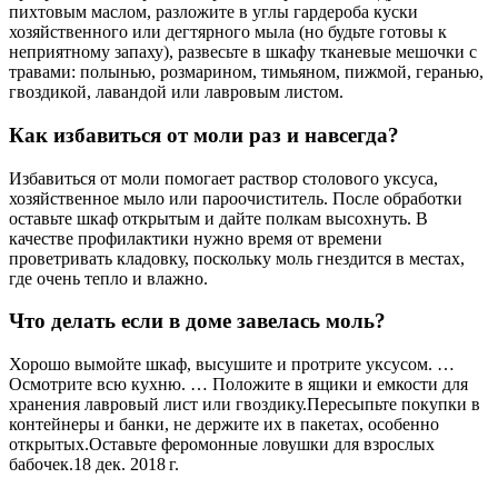
пихтовым маслом, разложите в углы гардероба куски
хозяйственного или дегтярного мыла (но будьте готовы к
неприятному запаху), развесьте в шкафу тканевые мешочки с
травами: полынью, розмарином, тимьяном, пижмой, геранью,
гвоздикой, лавандой или лавровым листом.
Как избавиться от моли раз и навсегда?
Избавиться от моли помогает раствор столового уксуса,
хозяйственное мыло или пароочиститель. После обработки
оставьте шкаф открытым и дайте полкам высохнуть. В
качестве профилактики нужно время от времени
проветривать кладовку, поскольку моль гнездится в местах,
где очень тепло и влажно.
Что делать если в доме завелась моль?
Хорошо вымойте шкаф, высушите и протрите уксусом. …
Осмотрите всю кухню. … Положите в ящики и емкости для
хранения лавровый лист или гвоздику.Пересыпьте покупки в
контейнеры и банки, не держите их в пакетах, особенно
открытых.Оставьте феромонные ловушки для взрослых
бабочек.18 дек. 2018 г.