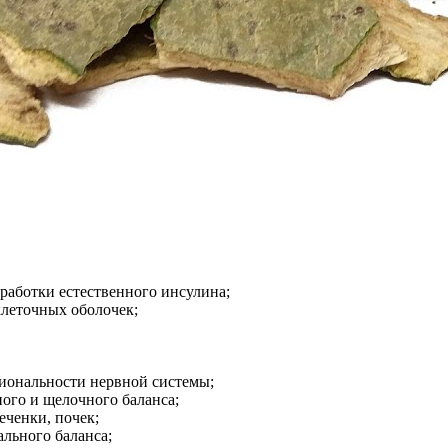
ыработки естественного инсулина;
леточных оболочек;
иональности нервной системы;
ного и щелочного баланса;
еченки, почек;
льного баланса;