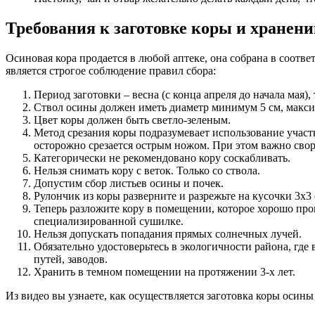
Требования к заготовке коры и хранен
Осиновая кора продается в любой аптеке, она собрана в соотв
является строгое соблюдение правил сбора:
Период заготовки – весна (с конца апреля до начала мая
Ствол осины должен иметь диаметр минимум 5 см, макси
Цвет коры должен быть светло-зеленым.
Метод срезания коры подразумевает использование участк
осторожно срезается острым ножом. При этом важно свор
Категорически не рекомендовано кору соскабливать.
Нельзя снимать кору с веток. Только со ствола.
Допустим сбор листьев осины и почек.
Рулончик из коры разверните и разрежьте на кусочки 3х3 
Теперь разложите кору в помещении, которое хорошо пр
специализированной сушилке.
Нельзя допускать попадания прямых солнечных лучей.
Обязательно удостоверьтесь в экологичности района, гд
путей, заводов.
Хранить в темном помещении на протяжении 3-х лет.
Из видео вы узнаете, как осуществляется заготовка коры осин