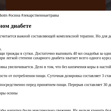
rs #осина #лекарственныетравы
ном диабете
 считается важной составляющей комплексной терапии. Но для д
.
щи трижды в сутки. Достаточно выпивать 40 мл снадобья за од
 при легкой степени сахарного диабета хватает всего одного кур
ка увеличивается. Дело в том, что без кипячения коры в насто
сти от потребления пищи. Суточная дозировка составляет 3 ста
непосредственно перед принятием пищи. Перерыв составляет 30 д
тобы напитки были максимально свежими. Их нельзя хранить боле