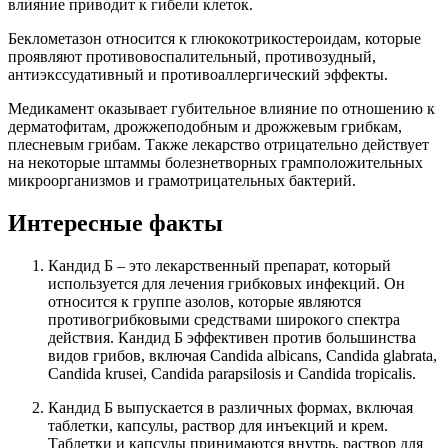
влияние приводит к гибели клеток.
Беклометазон относится к глюкокотрикостероидам, которые
проявляют противовоспалительный, противозудный,
антиэкссудативный и противоаллергический эффекты.
Медикамент оказывает губительное влияние по отношению к
дерматофитам, дрожжеподобным и дрожжевым грибкам,
плесневым грибам. Также лекарство отрицательно действует
на некоторые штаммы болезнетворных грамположительных
микроорганизмов и грамотрицательных бактерий.
Интересные факты
Кандид Б – это лекарственный препарат, который
используется для лечения грибковых инфекций. Он
относится к группе азолов, которые являются
противогрибковыми средствами широкого спектра
действия. Кандид Б эффективен против большинства
видов грибов, включая Candida albicans, Candida glabrata,
Candida krusei, Candida parapsilosis и Candida tropicalis.
Кандид Б выпускается в различных формах, включая
таблетки, капсулы, раствор для инъекций и крем.
Таблетки и капсулы принимаются внутрь, раствор для