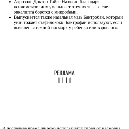
Аэрозоль Доктор Тайсс Назолин благодаря
ксилометазолину уменьшает отечность, а за счет
эвкалипта борется с микробами.
Выпускается также назальная мазь Бактробан, который
уничтожает стафилококк. Бактрофан используют, если
выявлен затяжной насморк у ребенка или взрослого.
В последнее время широко используется спрей от насморка