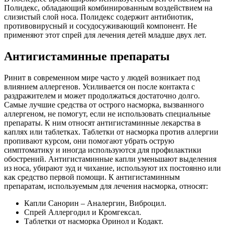
Полидекс, обладающий комбинированным воздействием на
слизистый слой носа. Полидекс содержит антибиотик,
противовирусный и сосудосуживающий компонент. Не
применяют этот спрей для лечения детей младше двух лет.
Антигистаминные препараты
Ринит в современном мире часто у людей возникает под
влиянием аллергенов. Усиливается он после контакта с
раздражителем и может продолжаться достаточно долго.
Самые лучшие средства от острого насморка, вызванного
аллергеном, не помогут, если не использовать специальные
препараты. К ним относят антигистаминные лекарства в
каплях или таблетках. Таблетки от насморка против аллергии
пропивают курсом, они помогают убрать острую
симптоматику и иногда используются для профилактики
обострений. Антигистаминные капли уменьшают выделения
из носа, убирают зуд и чихание, используют их постоянно или
как средство первой помощи. К антигистаминным
препаратам, используемым для лечения насморка, относят:
Капли Санорин – Аналергин, Виброцил.
Спрей Аллергодил и Кромгексал.
Таблетки от насморка Оринол и Кодакт.