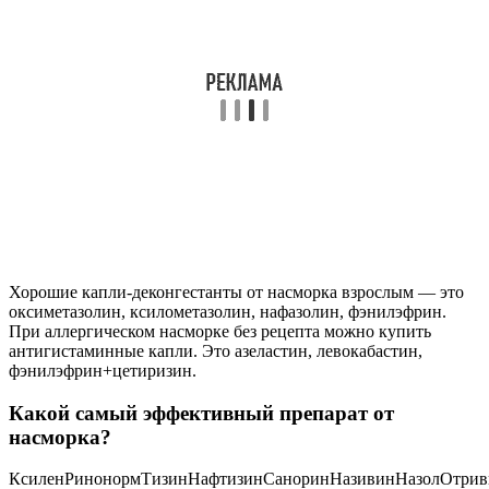
Хорошие капли-деконгестанты от насморка взрослым — это
оксиметазолин, ксилометазолин, нафазолин, фэнилэфрин.
При аллергическом насморке без рецепта можно купить
антигистаминные капли. Это азеластин, левокабастин,
фэнилэфрин+цетиризин.
Какой самый эффективный препарат от
насморка?
КсиленРинонормТизинНафтизинСаноринНазивинНазолОтри