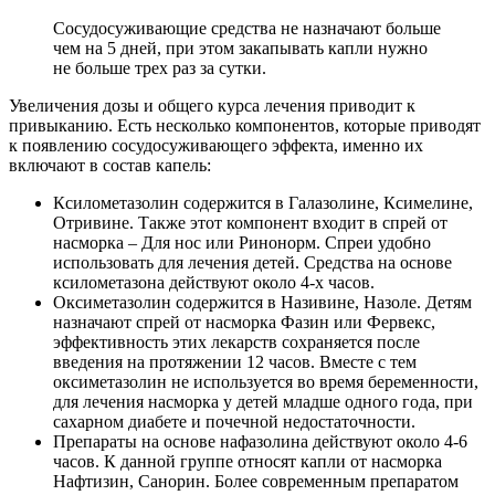
Сосудосуживающие средства не назначают больше
чем на 5 дней, при этом закапывать капли нужно
не больше трех раз за сутки.
Увеличения дозы и общего курса лечения приводит к
привыканию. Есть несколько компонентов, которые приводят
к появлению сосудосуживающего эффекта, именно их
включают в состав капель:
Ксилометазолин содержится в Галазолине, Ксимелине,
Отривине. Также этот компонент входит в спрей от
насморка – Для нос или Ринонорм. Спреи удобно
использовать для лечения детей. Средства на основе
ксилометазона действуют около 4-х часов.
Оксиметазолин содержится в Називине, Назоле. Детям
назначают спрей от насморка Фазин или Фервекс,
эффективность этих лекарств сохраняется после
введения на протяжении 12 часов. Вместе с тем
оксиметазолин не используется во время беременности,
для лечения насморка у детей младше одного года, при
сахарном диабете и почечной недостаточности.
Препараты на основе нафазолина действуют около 4-6
часов. К данной группе относят капли от насморка
Нафтизин, Санорин. Более современным препаратом