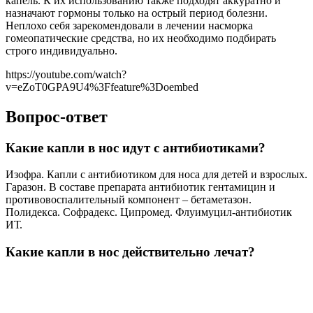
капель. К их использованию также подходят аккуратно и
назначают гормоны только на острый период болезни.
Неплохо себя зарекомендовали в лечении насморка
гомеопатические средства, но их необходимо подбирать
строго индивидуально.
https://youtube.com/watch?
v=eZoT0GPA9U4%3Ffeature%3Doembed
Вопрос-ответ
Какие капли в нос идут с антибиотиками?
Изофра. Капли с антибиотиком для носа для детей и взрослых.
Гаразон. В составе препарата антибиотик гентамицин и
противовоспалительный компонент – бетаметазон.
Полидекса. Софрадекс. Ципромед. Флуимуцил-антибиотик
ИТ.
Какие капли в нос действительно лечат?