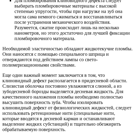
Для пломбирования клиновидного дефекта следует
выбирать пломбировочные материалы с высокой
степенью упругости, чтобы при нагрузке на зуб она
могла сама немного сжиматься и восстанавливаться
после устранения механического воздействия.
Разумеется, сжатие происходит лишь на несколько
нанометров, но этого достаточно для лучшей фиксации
пломбировочного материала.
Необходимой эластичностью обладают жидкотекучие пломбы.
Они наносятся с помощью специального шприца и
отверждаются под действием лампы со свето-
полимеризационными свойствами.
Еще один важный момент заключается в том, что
клиновидный дефект располагается в придесневой области.
Слизистая оболочка постоянно увлажняется слюной, а из
зубодесневой борозды выделяется десневая жидкость. Для
качественного наложения пломбы необходимо полностью
высушить поверхность зуба. Чтобы изолировать
клиновидный дефект от физиологических жидкостей, следует
использовать ретенционные нити (специальные нити,
которые вводятся в десневой карман и останавливают
выделение жидких субстанций) и тщательно обезжирить
обрабатываемую поверхность.