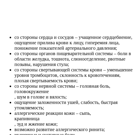
со стороны сердца и сосудов – учащенное сердцебиение,
ощущение прилива крови к лицу, гиперемия лица,
понижение показателей артериального давления;
со стороны органов пищеварительной системы – боли в
области желудка, тошнота, слюноотделение, рвотные
позывы, нарушения стула;
со стороны свертывающей системы крови – уменьшение
уровня тромбоцитов, склонность к кровотечениям,
плохая свертываемость крови;
со стороны нервной системы – головная боль,
головокружение
, шум в голове и вялость;
ощущение заложенности ушей, слабость, быстрая
утомляемость;
аллергические реакции кожи – сыпь,
крапивница
, зуд и жжение кожи;
возможно развитие аллергического ринита;
мышечные и суставные боли.