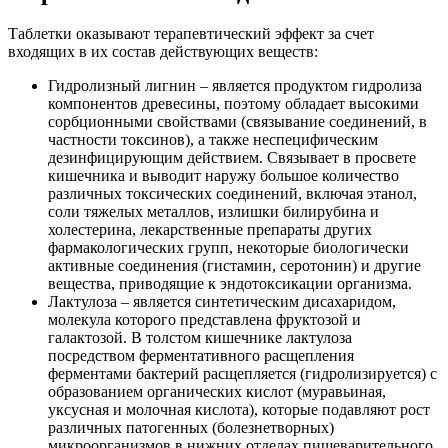
Таблетки оказывают терапевтический эффект за счет
входящих в их состав действующих веществ:
Гидролизный лигнин – является продуктом гидролиза
компонентов древесины, поэтому обладает высокими
сорбционными свойствами (связывание соединений, в
частности токсинов), а также неспецифическим
дезинфицирующим действием. Связывает в просвете
кишечника и выводит наружу большое количество
различных токсических соединений, включая этанол,
соли тяжелых металлов, излишки билирубина и
холестерина, лекарственные препараты других
фармакологических групп, некоторые биологически
активные соединения (гистамин, серотонин) и другие
вещества, приводящие к эндотоксикации организма.
Лактулоза – является синтетическим дисахаридом,
молекула которого представлена фруктозой и
галактозой. В толстом кишечнике лактулоза
посредством ферментативного расщепления
ферментами бактерий расщепляется (гидролизируется) с
образованием органических кислот (муравьиная,
уксусная и молочная кислота), которые подавляют рост
различных патогенных (болезнетворных)
микроорганизмов в нижних отделах пищеварительного