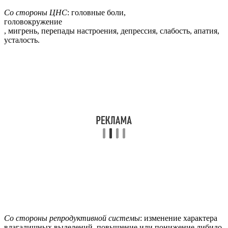
Со стороны ЦНС
: головные боли,
головокружение
, мигрень, перепады настроения, депрессия, слабость, апатия,
усталость.
Со стороны репродуктивной системы
: изменение характера
влагалищных выделений, повышение или понижение либидо,