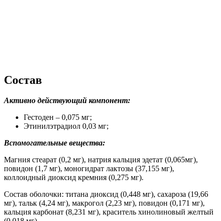
Состав
Активно действующий компонент
:
Гестоден – 0,075 мг;
Этинилэтрадиол 0,03 мг;
Вспомогательные вещества:
Магния стеарат (0,2 мг), натрия кальция эдетат (0,065мг),
повидон (1,7 мг), моногидрат лактозы (37,155 мг),
коллоидный диоксид кремния (0,275 мг).
Состав оболочки: титана диоксид (0,448 мг), сахароза (19,66
мг), тальк (4,24 мг), макрогол (2,23 мг), повидон (0,171 мг),
кальция карбонат (8,231 мг), краситель хинолиновый желтый
(0,018 мг).