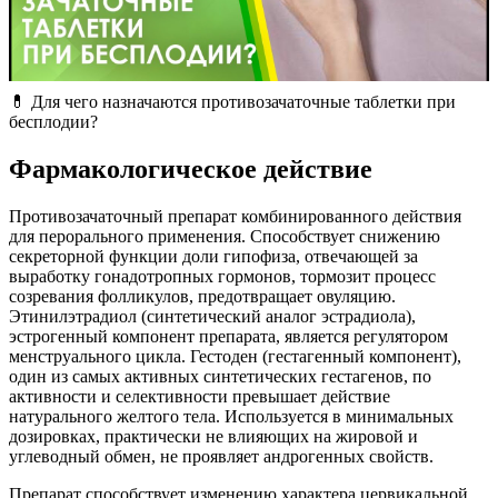
💊 Для чего назначаются противозачаточные таблетки при
бесплодии?
Фармакологическое действие
Противозачаточный препарат комбинированного действия
для перорального применения. Способствует снижению
секреторной функции доли гипофиза, отвечающей за
выработку гонадотропных гормонов, тормозит процесс
созревания фолликулов, предотвращает овуляцию.
Этинилэтрадиол (синтетический аналог эстрадиола),
эстрогенный компонент препарата, является регулятором
менструального цикла. Гестоден (гестагенный компонент),
один из самых активных синтетических гестагенов, по
активности и селективности превышает действие
натурального желтого тела. Используется в минимальных
дозировках, практически не влияющих на жировой и
углеводный обмен, не проявляет андрогенных свойств.
Препарат способствует изменению характера цервикальной