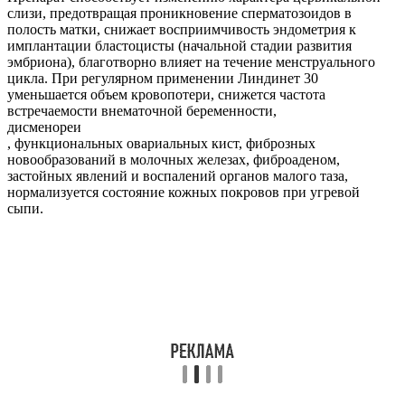
слизи, предотвращая проникновение сперматозоидов в
полость матки, снижает восприимчивость эндометрия к
имплантации бластоцисты (начальной стадии развития
эмбриона), благотворно влияет на течение менструального
цикла. При регулярном применении Линдинет 30
уменьшается объем кровопотери, снижется частота
встречаемости внематочной беременности,
дисменореи
, функциональных овариальных кист, фиброзных
новообразований в молочных железах, фиброаденом,
застойных явлений и воспалений органов малого таза,
нормализуется состояние кожных покровов при угревой
сыпи.