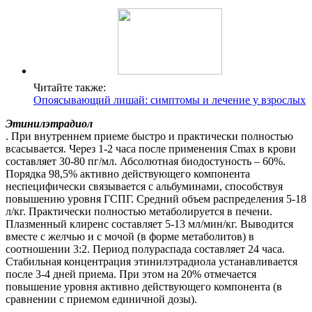
Читайте также:
Опоясывающий лишай: симптомы и лечение у взрослых
Этинилэтрадиол
. При внутреннем приеме быстро и практически полностью
всасывается. Через 1-2 часа после применения Сmax в крови
составляет 30-80 пг/мл. Абсолютная биодостуность – 60%.
Порядка 98,5% активно действующего компонента
неспецифически связывается с альбуминами, способствуя
повышению уровня ГСПГ. Средний объем распределения 5-18
л/кг. Практически полностью метаболируется в печени.
Плазменный клиренс составляет 5-13 мл/мин/кг. Выводится
вместе с желчью и с мочой (в форме метаболитов) в
соотношении 3:2. Период полураспада составляет 24 часа.
Стабильная концентрация этинилэтрадиола устанавливается
после 3-4 дней приема. При этом на 20% отмечается
повышение уровня активно действующего компонента (в
сравнении с приемом единичной дозы).