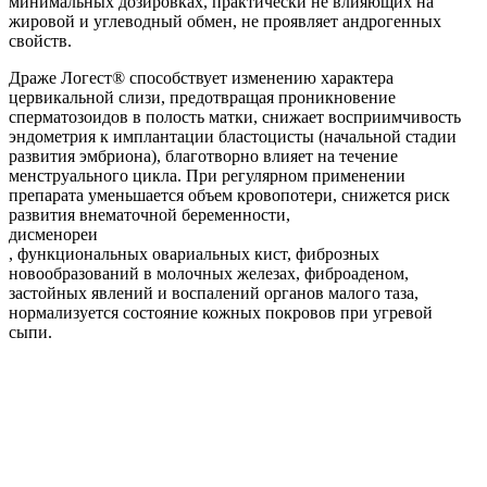
минимальных дозировках, практически не влияющих на
жировой и углеводный обмен, не проявляет андрогенных
свойств.
Драже Логест® способствует изменению характера
цервикальной слизи, предотвращая проникновение
сперматозоидов в полость матки, снижает восприимчивость
эндометрия к имплантации бластоцисты (начальной стадии
развития эмбриона), благотворно влияет на течение
менструального цикла. При регулярном применении
препарата уменьшается объем кровопотери, снижется риск
развития внематочной беременности,
дисменореи
, функциональных овариальных кист, фиброзных
новообразований в молочных железах, фиброаденом,
застойных явлений и воспалений органов малого таза,
нормализуется состояние кожных покровов при угревой
сыпи.