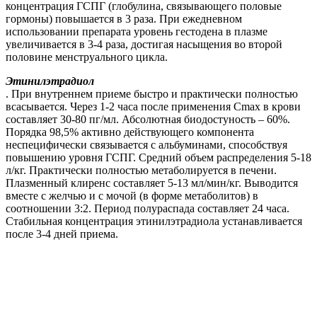
концентрация ГСПГ (глобулина, связывающего половые
гормоны) повышается в 3 раза. При ежедневном
использовании препарата уровень гестодена в плазме
увеличивается в 3-4 раза, достигая насыщения во второй
половине менструального цикла.
Этинилэтрадиол
. При внутреннем приеме быстро и практически полностью
всасывается. Через 1-2 часа после применения Сmax в крови
составляет 30-80 пг/мл. Абсолютная биодостуность – 60%.
Порядка 98,5% активно действующего компонента
неспецифически связывается с альбуминами, способствуя
повышению уровня ГСПГ. Средний объем распределения 5-18
л/кг. Практически полностью метаболируется в печени.
Плазменный клиренс составляет 5-13 мл/мин/кг. Выводится
вместе с желчью и с мочой (в форме метаболитов) в
соотношении 3:2. Период полураспада составляет 24 часа.
Стабильная концентрация этинилэтрадиола устанавливается
после 3-4 дней приема.