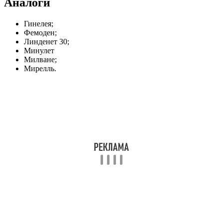
Аналоги
Гинелея;
Фемоден;
Линденет 30;
Минулет
Милване;
Мирелль.