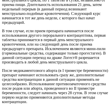
менструального цикла, по 1 таблетке в сутки, независимо от
приема пищи. Длительность использования 21 день, затем
недельный перерыв (в данный период возникают
менструально-подобные кровотечения). Следующий курс
начинается в тот же день недели, с которого был начат
предыдущий.
В том случае, если прием препарата начинается после
использования другого перорального контрацептива, первая
таблетка принимается в первый день менструального
кровотечения, или на следующий день после приема
предыдущего препарата. Исключением являются мини-пили
(гормональные средства, содержащие только прогестаген). В
данной ситуации переход на драже Логест® разрешается
производить в любой день менструального цикла.
После медикаментозного аборта (в I триместре беременности)
препарат начинают использовать сразу же, дополнительные
средства контрацепции в данной ситуации применять не
целесообразно. Использование противозачаточного средства
после родов или аборта, проведенного во II триместре
беременности, следует начинать через 28 суток. В этом случае
первую неделю применяются дополнительные методы
контрацепции.