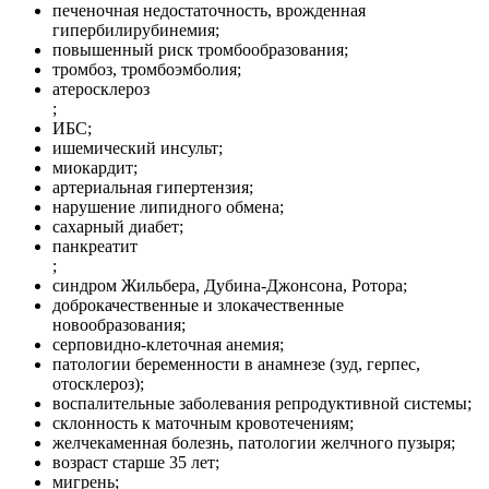
печеночная недостаточность, врожденная
гипербилирубинемия;
повышенный риск тромбообразования;
тромбоз, тромбоэмболия;
атеросклероз
;
ИБС;
ишемический инсульт;
миокардит;
артериальная гипертензия;
нарушение липидного обмена;
сахарный диабет;
панкреатит
;
синдром Жильбера, Дубина-Джонсона, Ротора;
доброкачественные и злокачественные
новообразования;
серповидно-клеточная анемия;
патологии беременности в анамнезе (зуд, герпес,
отосклероз);
воспалительные заболевания репродуктивной системы;
склонность к маточным кровотечениям;
желчекаменная болезнь, патологии желчного пузыря;
возраст старше 35 лет;
мигрень;