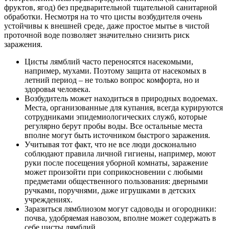
фруктов, ягод) без предварительной тщательной санитарной
обработки. Несмотря на то что цисты возбудителя очень
устойчивы к внешней среде, даже простое мытье в чистой
проточной воде позволяет значительно снизить риск
заражения.
Цисты лямблий часто переносятся насекомыми,
например, мухами. Поэтому защита от насекомых в
летний период – не только вопрос комфорта, но и
здоровья человека.
Возбудитель может находиться в природных водоемах.
Места, организованные для купания, всегда курируются
сотрудниками эпидемиологических служб, которые
регулярно берут пробы воды. Все остальные места
вполне могут быть источником быстрого заражения.
Учитывая тот факт, что не все люди досконально
соблюдают правила личной гигиены, например, моют
руки после посещения уборной комнаты, заражение
может произойти при соприкосновении с любыми
предметами общественного пользования: дверными
ручками, поручнями, даже игрушками в детских
учреждениях.
Заразиться лямблиозом могут садоводы и огородники:
почва, удобряемая навозом, вполне может содержать в
себе цисты лямблий.