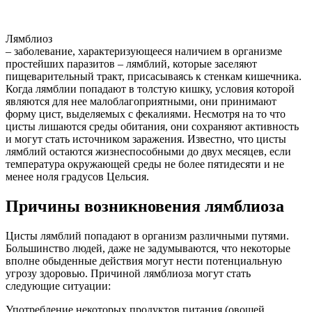
Лямблиоз
– заболевание, характеризующееся наличием в организме
простейших паразитов – лямблий, которые заселяют
пищеварительный тракт, присасываясь к стенкам кишечника.
Когда лямблии попадают в толстую кишку, условия которой
являются для нее малоблагоприятными, они принимают
форму цист, выделяемых с фекалиями. Несмотря на то что
цисты лишаются среды обитания, они сохраняют активность
и могут стать источником заражения. Известно, что цисты
лямблий остаются жизнеспособными до двух месяцев, если
температура окружающей среды не более пятидесяти и не
менее ноля градусов Цельсия.
Причины возникновения лямблиоза
Цисты лямблий попадают в организм различными путями.
Большинство людей, даже не задумываются, что некоторые
вполне обыденные действия могут нести потенциальную
угрозу здоровью. Причиной лямблиоза могут стать
следующие ситуации:
Употребление некоторых продуктов питания (овощей,