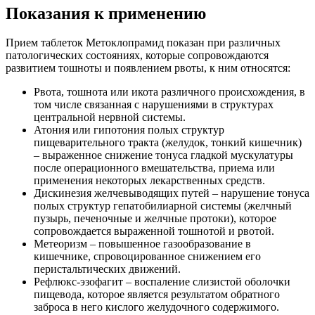
Показания к применению
Прием таблеток Метоклопрамид показан при различных
патологических состояниях, которые сопровождаются
развитием тошноты и появлением рвоты, к ним относятся:
Рвота, тошнота или икота различного происхождения, в
том числе связанная с нарушениями в структурах
центральной нервной системы.
Атония или гипотония полых структур
пищеварительного тракта (желудок, тонкий кишечник)
– выраженное снижение тонуса гладкой мускулатуры
после операционного вмешательства, приема или
применения некоторых лекарственных средств.
Дискинезия желчевыводящих путей – нарушение тонуса
полых структур гепатобилиарной системы (желчный
пузырь, печеночные и желчные протоки), которое
сопровождается выраженной тошнотой и рвотой.
Метеоризм – повышенное газообразование в
кишечнике, спровоцированное снижением его
перистальтических движений.
Рефлюкс-эзофагит – воспаление слизистой оболочки
пищевода, которое является результатом обратного
заброса в него кислого желудочного содержимого.