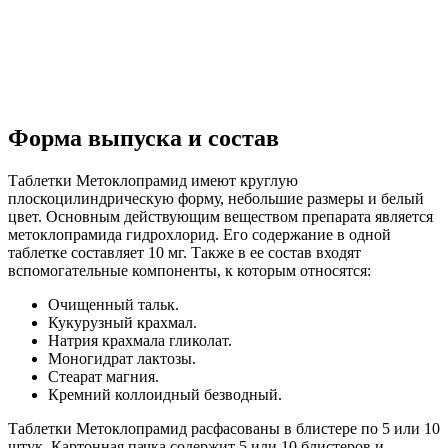
Форма выпуска и состав
Таблетки Метоклопрамид имеют круглую
плоскоцилиндрическую форму, небольшие размеры и белый
цвет. Основным действующим веществом препарата является
метоклопрамида гидрохлорид. Его содержание в одной
таблетке составляет 10 мг. Также в ее состав входят
вспомогательные компоненты, к которым относятся:
Очищенный тальк.
Кукурузный крахмал.
Натрия крахмала гликолат.
Моногидрат лактозы.
Стеарат магния.
Кремний коллоидный безводный.
Таблетки Метоклопрамид расфасованы в блистере по 5 или 10
штук. Картонная пачка содержит 5 или 10 блистеров и