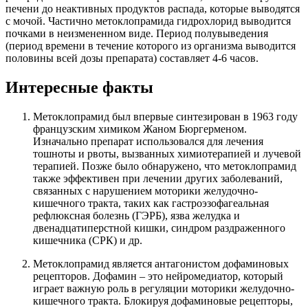
печени до неактивных продуктов распада, которые выводятся
с мочой. Частично метоклопрамида гидрохлорид выводится
почками в неизмененном виде. Период полувыведения
(период времени в течение которого из организма выводится
половины всей дозы препарата) составляет 4-6 часов.
Интересные факты
Метоклопрамид был впервые синтезирован в 1963 году
французским химиком Жаном Бюргерменом.
Изначально препарат использовался для лечения
тошноты и рвоты, вызванных химиотерапией и лучевой
терапией. Позже было обнаружено, что метоклопрамид
также эффективен при лечении других заболеваний,
связанных с нарушением моторики желудочно-
кишечного тракта, таких как гастроэзофагеальная
рефлюксная болезнь (ГЭРБ), язва желудка и
двенадцатиперстной кишки, синдром раздраженного
кишечника (СРК) и др.
Метоклопрамид является антагонистом дофаминовых
рецепторов. Дофамин – это нейромедиатор, который
играет важную роль в регуляции моторики желудочно-
кишечного тракта. Блокируя дофаминовые рецепторы,