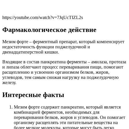
https://youtube.com/watch?v=7JqUcTIZL2s
Фармакологическое действие
Мезим форте – ферментный препарат, который компенсирует
недостаточность функции поджелудочной и
двенадцатиперстной кишки.
Входящие в состав панкреатина ферменты – амилаза, протеаза
и липаза облегчают процесс переваривания пищи, помогают
расщеплению и усвоению организмом белков, жиров,
углеводов, тем самым снижая нагрузку на поджелудочную
железу.
Интересные факты
Мезим форте содержит панкреатин, который является
комбинацией ферментов, необходимых для
переваривания белков, жиров и углеводов. Он помогает
организму расщеплять эти питательные вещества на
более мелкие молекулы, которые могут быть легко