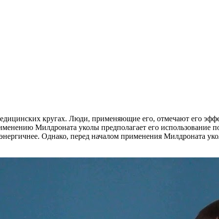
 медицинских кругах. Люди, применяющие его, отмечают его эф
именению Милдроната уколы предполагает его использование по
и энергичнее. Однако, перед началом применения Милдроната уко