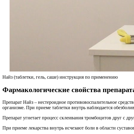
Найз (таблетки, гель, саше) инструкция по применению
Фармакологические свойства препарат
Препарат Найз – нестероидное противовоспалительное средство
организме. При приеме таблетки внутрь наблюдается обезбол
Препарат угнетает процесс склеивания тромбоцитов друг с дру
При приеме лекарства внутрь исчезают боли в области суставо