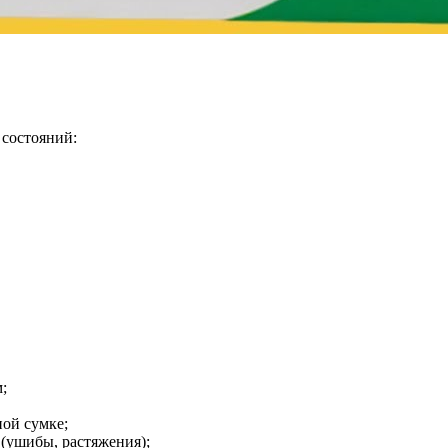
 состояний:
;
ной сумке;
(ушибы, растяжения);