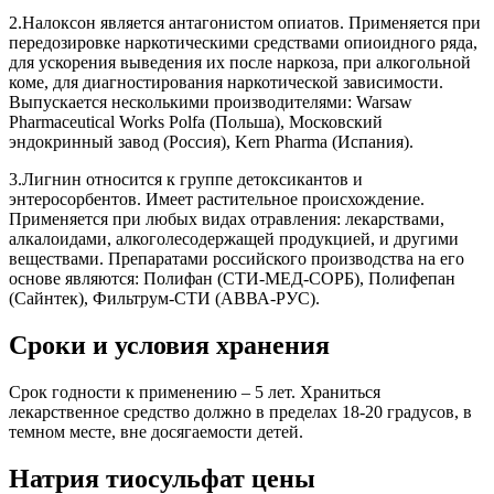
2.Налоксон является антагонистом опиатов. Применяется при
передозировке наркотическими средствами опиоидного ряда,
для ускорения выведения их после наркоза, при алкогольной
коме, для диагностирования наркотической зависимости.
Выпускается несколькими производителями: Warsaw
Pharmaceutical Works Polfa (Польша), Московский
эндокринный завод (Россия), Kern Pharma (Испания).
3.Лигнин относится к группе детоксикантов и
энтеросорбентов. Имеет растительное происхождение.
Применяется при любых видах отравления: лекарствами,
алкалоидами, алкоголесодержащей продукцией, и другими
веществами. Препаратами российского производства на его
основе являются: Полифан (СТИ-МЕД-СОРБ), Полифепан
(Сайнтек), Фильтрум-СТИ (АВВА-РУС).
Сроки и условия хранения
Срок годности к применению – 5 лет. Храниться
лекарственное средство должно в пределах 18-20 градусов, в
темном месте, вне досягаемости детей.
Натрия тиосульфат цены