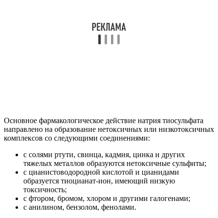
Основное фармакологическое действие натрия тиосульфата
направлено на образование нетоксичных или низкотоксичных
комплексов со следующими соединениями:
с солями ртути, свинца, кадмия, цинка и других
тяжелых металлов образуются нетоксичные сульфиты;
с цианистоводородной кислотой и цианидами
образуется тиоцианат-ион, имеющий низкую
токсичность;
с фтором, бромом, хлором и другими галогенами;
с анилином, бензолом, фенолами.