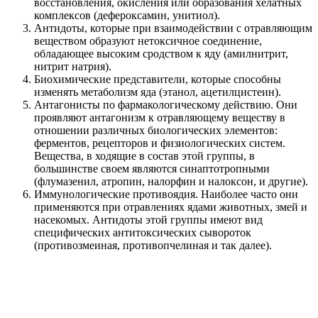
восстановления, окисления или образования хелатных
комплексов (дефероксамин, унитиол).
Антидоты, которые при взаимодействии с отравляющим
веществом образуют нетоксичное соединение,
обладающее высоким сродством к яду (амилнитрит,
нитрит натрия).
Биохимические представители, которые способны
изменять метаболизм яда (этанол, ацетилцистеин).
Антагонисты по фармакологическому действию. Они
проявляют антагонизм к отравляющему веществу в
отношении различных биологических элементов:
ферментов, рецепторов и физиологических систем.
Вещества, в ходящие в состав этой группы, в
большинстве своем являются синаптотропными
(флумазенил, атропин, налорфин и налоксон, и другие).
Иммунологические противоядия. Наиболее часто они
применяются при отравлениях ядами животных, змей и
насекомых. Антидоты этой группы имеют вид
специфических антитоксических сывороток
(противозмеиная, противопчелиная и так далее).