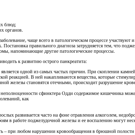
х блюд;
х органов.
 заболевание, чаще всего в патологическом процессе участвуют 
 Постановка правильного диагноза затрудняется тем, что подже
томы, напоминающие другие патологические процессы.
водить к развитию острого панкреатита:
 является одной из самых частых причин. При скоплении камне
ской реакцией. В ней накапливаются вещества, которые стимул
очной железы становятся отечными, происходит разрушение кров
 неполноценности сфинктера Одди содержимое кишечника может
болеваний, как
рослых развивается часто на фоне отравления алкоголем, недоб
боям в работе поджелудочной железы и ее воспалению могут не
ть – при любом нарушении кровообращения в брюшной полости и