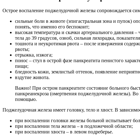
Острое воспаление поджелудочной железы сопровождается сим
сильные боли в животе (эпигастральная зона и пупок) оп
понять, что именно его беспокоит;
высокая температура и скачки артериального давления –
тела до 39 градусов, озноб, сильная лихорадка, показат
тошнота и неукротимая рвота – после извержения содерж
рвоты;
отрыжка, изжога;
понос – стул в острой фазе панкреатита пенистого харак
пищи;
бледность кожи, землистый оттенок, появление неприятно
вздутие живота.
Важно! При остром панкреатите состояние больного быст
панкреанекроза (омертвения поджелудочной железы). Во 
помощью.
Поджелудочная железа имеет головку, тело и хвост. В зависимо
при воспалении головки железы больной испытывает боль
при воспалении тела железа – в подложечной области;
при воспалении хвоста – в левом подреберье.