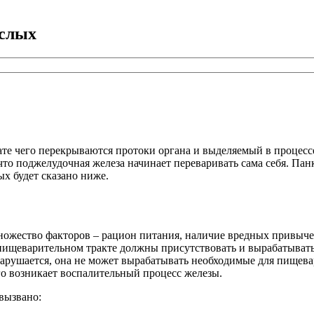
ослых
ате чего перекрываются протоки органа и выделяемый в процесс
что поджелудочная железа начинает переваривать сама себя. Пан
ых будет сказано ниже.
ожество факторов – рацион питания, наличие вредных привычек,
пищеварительном тракте должны присутствовать и вырабатывать
арушается, она не может вырабатывать необходимые для пищева
его возникает воспалительный процесс железы.
вызвано: