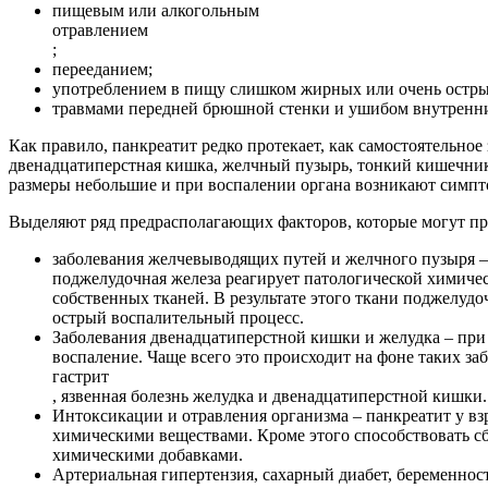
пищевым или алкогольным
отравлением
;
перееданием;
употреблением в пищу слишком жирных или очень остры
травмами передней брюшной стенки и ушибом внутренни
Как правило, панкреатит редко протекает, как самостоятельное
двенадцатиперстная кишка, желчный пузырь, тонкий кишечник.
размеры небольшие и при воспалении органа возникают симп
Выделяют ряд предрасполагающих факторов, которые могут при
заболевания желчевыводящих путей и желчного пузыря –
поджелудочная железа реагирует патологической химиче
собственных тканей. В результате этого ткани поджелуд
острый воспалительный процесс.
Заболевания двенадцатиперстной кишки и желудка – при
воспаление. Чаще всего это происходит на фоне таких за
гастрит
, язвенная болезнь желудка и двенадцатиперстной кишки.
Интоксикации и отравления организма – панкреатит у вз
химическими веществами. Кроме этого способствовать с
химическими добавками.
Артериальная гипертензия, сахарный диабет, беременнос