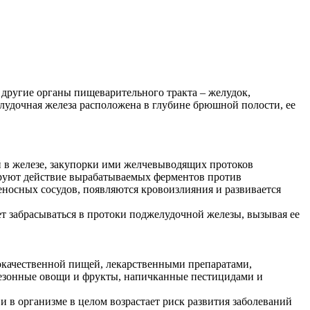
и другие органы пищеварительного тракта – желудок,
лудочная железа расположена в глубине брюшной полости, ее
й в железе, закупорки ими желчевыводящих протоков
ируют действие вырабатываемых ферментов против
еносных сосудов, появляются кровоизлияния и развивается
 забрасываться в протоки поджелудочной железы, вызывая ее
рокачественной пищей, лекарственными препаратами,
сезонные овощи и фрукты, напичканные пестицидами и
 в организме в целом возрастает риск развития заболеваний