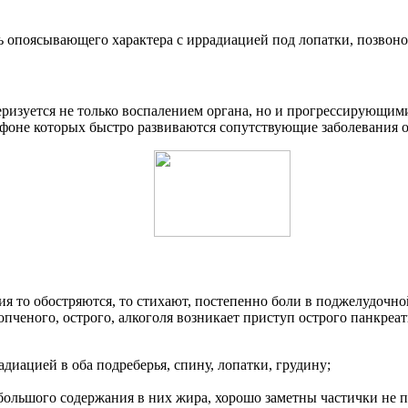
оль опоясывающего характера с иррадиацией под лопатки, позвоно
изуется не только воспалением органа, но и прогрессирующими 
а фоне которых быстро развиваются сопутствующие заболевания
я то обостряются, то стихают, постепенно боли в поджелудочно
пченого, острого, алкоголя возникает приступ острого панкре
диацией в оба подреберья, спину, лопатки, грудину;
 большого содержания в них жира, хорошо заметны частички не 