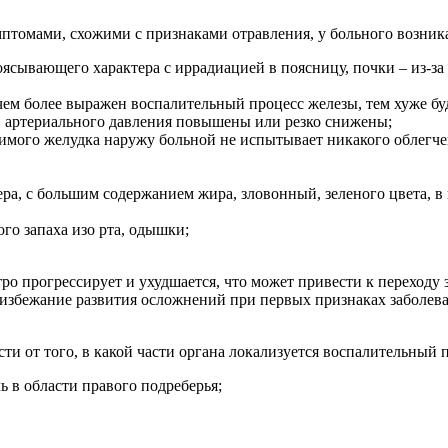
птомами, схожими с признаками отравления, у больного возник
оясывающего характера с иррадиацией в поясницу, почки – из-за
 чем более выражен воспалительный процесс железы, тем хуже 
ели артериального давления повышены или резко снижены;
имого желудка наружу больной не испытывает никакого облегче
тера, с большим содержанием жира, зловонный, зеленого цвета,
го запаха изо рта, одышки;
ро прогрессирует и ухудшается, что может привести к переходу
избежание развития осложнений при первых признаках заболева
сти от того, в какой части органа локализуется воспалительный
 в области правого подреберья;