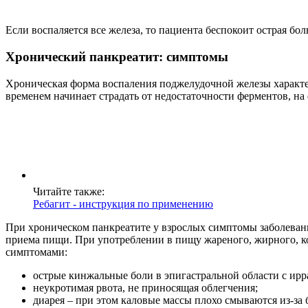
Если воспаляется все железа, то пациента беспокоит острая б
Хронический панкреатит: симптомы
Хроническая форма воспаления поджелудочной железы характер
временем начинает страдать от недостаточности ферментов, н
Читайте также:
Ребагит - инструкция по применению
При хроническом панкреатите у взрослых симптомы заболевани
приема пищи. При употреблении в пищу жареного, жирного, ко
симптомами:
острые кинжальные боли в эпигастральной области с ирра
неукротимая рвота, не приносящая облегчения;
диарея – при этом каловые массы плохо смываются из-за